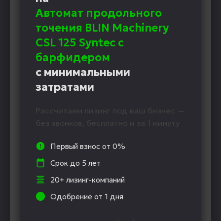
Автомат продольного
точения BLIN Machinery
CSL 125 Synteс c
барфидером
с минимальными
затратами
Рассчитаем лизинг под ваш бизнес —
без звонков, бесплатно и за 1 минуту
Первый взнос от 0%
Срок до 5 лет
20+ лизинг-компаний
Одобрение от 1 дня