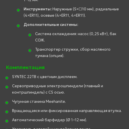
Инструменты:
Наружные (5×□10 мм), радиальные
(4×ER11), осевые (4×ER11, 4×ER11).
Дополнительные системы:
Система охлаждения: насос (0,25 кВт), бак
СОЖ.
Транспортер стружки, сбор масляного
тумана (опция).
Комплектация
SYNTEC 22TB с цветным дисплеем.
Сервоприводные электрошпиндели (главный и
контршпиндель) с CS осью.
Чугунная станина Meehanite.
Вращающаяся или фиксированная направляющая втулка.
Автоматический барфидер (Ø 1–12 мм).