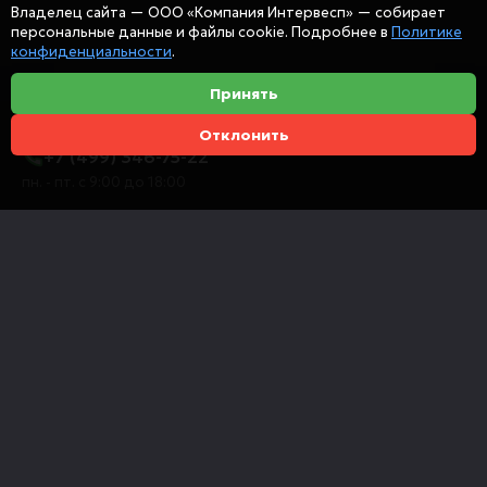
Владелец сайта — ООО «Компания Интервесп» — собирает
персональные данные и файлы cookie. Подробнее в
Политике
конфиденциальности
.
Принять
Отклонить
+7 (499) 346-75-22
пн. - пт. с 9:00 до 18:00
info@intervespco.ru
111141 Москва, ул. Плеханова, 7, этаж 6
Представительства в других городах
© 2026 ООО "Компания Интервесп"