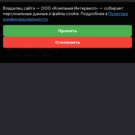
Владелец сайта — ООО «Компания Интервесп» — собирает
персональные данные и файлы cookie. Подробнее в
Политике
конфиденциальности
.
Принять
Отклонить
+7 (499) 346-75-22
пн. - пт. с 9:00 до 18:00
info@intervespco.ru
111141 Москва, ул. Плеханова, 7, этаж 6
Представительства в других городах
© 2026 ООО "Компания Интервесп"