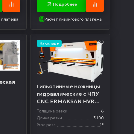
Подробнее
о платежа
Расчет лизингового платежа
На складе
еская
Гильотинные ножницы
гидравлические с ЧПУ
CNC ERMAKSAN HVR
3100-6
Толщина резки
6
Длина резки
3 100
Угол реза
1°