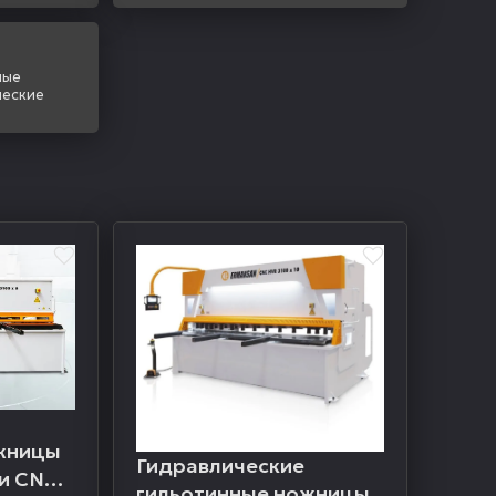
ные
ческие
жницы
Гидравлические
и CNC
гильотинные ножницы