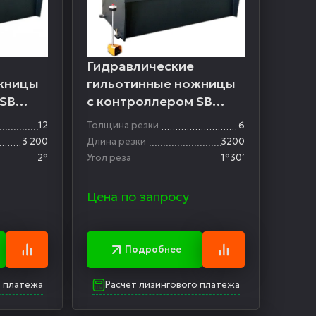
Гидравлические
жницы
гильотинные ножницы
 SB
с контроллером SB
6/3200
12
Толщина резки
6
3 200
Длина резки
3200
2°
Угол реза
1°30’
Цена по запросу
Подробнее
о платежа
Расчет лизингового платежа