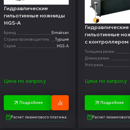
Гидравлические
гильотинные ножницы
HGS-А
Гидравлические
Бренд
Ermaksan
гильотинные но
Страна производитель
Турция
с контроллером
Серия
HGS-А
12/3200
Толщина резки
Длина резки
Угол реза
Цена по запросу
Цена по запросу
Подробнее
Подробнее
Расчет лизингового платежа
Расчет лизинговог