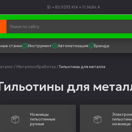
$1 = 80.9293 ₽
1¥ = 11.9684 ₽
ные станки
Инструмент
Автоматизация
Бренды
аталог
/
Металлообработка
/
Гильотины для металла
Гильотины для метал
Ножницы
Электром
гильотинные
гильотин
ручные
ножницы