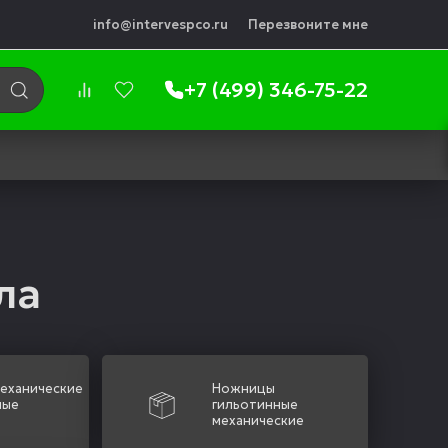
info@intervespco.ru
Перезвоните мне
+7 (499) 346-75-22
ла
еханические
Ножницы
ные
гильотинные
механические