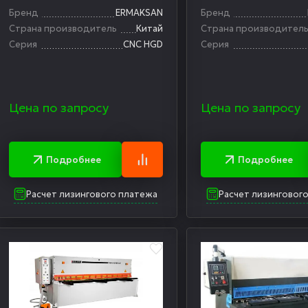
HGD
HGS
Бренд
ERMAKSAN
Бренд
Страна производитель
Китай
Страна производител
Серия
CNC HGD
Серия
Цена по запросу
Цена по запросу
Подробнее
Подробнее
Расчет лизингового платежа
Расчет лизинговог