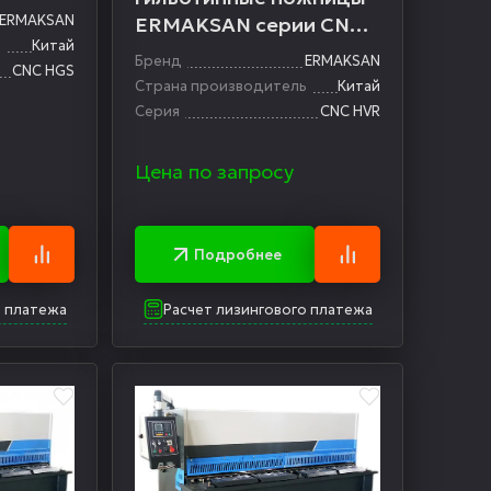
ERMAKSAN
ERMAKSAN серии CNC
ь
Китай
HVR
Бренд
ERMAKSAN
CNC HGS
Страна производитель
Китай
Серия
CNC HVR
Цена по запросу
Подробнее
о платежа
Расчет лизингового платежа