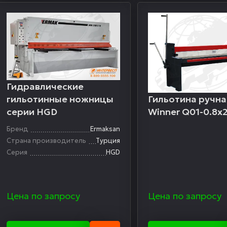
Гидравлические
Гильотина ручна
гильотинные ножницы
Winner Q01-0.8х
серии HGD
Бренд
Ermaksan
Страна производитель
Турция
Серия
HGD
Цена по запросу
Цена по запросу