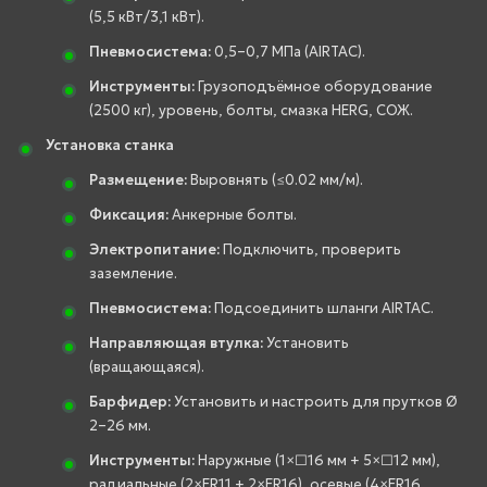
(5,5 кВт/3,1 кВт).
Пневмосистема:
0,5–0,7 МПа (AIRTAC).
Инструменты:
Грузоподъёмное оборудование
(2500 кг), уровень, болты, смазка HERG, СОЖ.
Установка станка
Размещение:
Выровнять (≤0.02 мм/м).
Фиксация:
Анкерные болты.
Электропитание:
Подключить, проверить
заземление.
Пневмосистема:
Подсоединить шланги AIRTAC.
Направляющая втулка:
Установить
(вращающаяся).
Барфидер:
Установить и настроить для прутков Ø
2–26 мм.
Инструменты:
Наружные (1×□16 мм + 5×□12 мм),
радиальные (2×ER11 + 2×ER16), осевые (4×ER16,