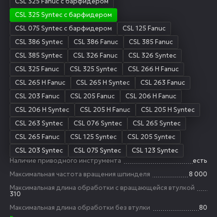
CSL 325 Fanuc с барфидером
CSL 325 Syntec с барфидером
CSL 075 Syntec с барфидером
CSL 125 Fanuc
CSL 386 Syntec
CSL 386 Fanuc
CSL 385 Fanuc
CSL 385 Syntec
CSL 326 Fanuc
CSL 326 Syntec
CSL 325 Fanuc
CSL 325 Syntec
CSL 266 H Fanuc
CSL 265 H Fanuc
CSL 265 H Syntec
CSL 263 Fanuc
CSL 203 Fanuc
CSL 205 Fanuc
CSL 206 H Fanuc
CSL 206 H Syntec
CSL 205 H Fanuc
CSL 205 H Syntec
CSL 263 Syntec
CSL 076 Syntec
CSL 265 Syntec
CSL 265 Fanuc
CSL 125 Syntec
CSL 205 Syntec
CSL 203 Syntec
CSL 075 Syntec
CSL 123 Syntec
Наличие приводного инструмента
есть
Максимальная частота вращения шпинделя
8 000
Максимальная длина обработки с вращающейся втулкой
310
Максимальная длина обработки без втулки
80