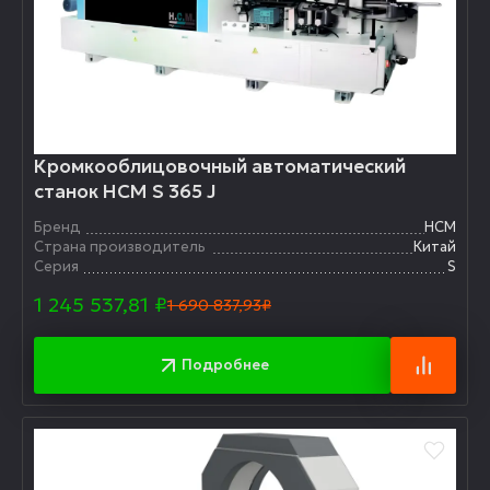
Кромкооблицовочный автоматический
станок HCM S 365 J
Бренд
HCM
Страна производитель
Китай
Серия
S
1 245 537,81
₽
1 690 837,93₽
Подробнее