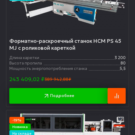
Форматно-раскроечный станок HCM PS 45
MJ с роликовой кареткой
Длина каретки
3 200
Высота пропила
80
Мощность энергопотребления станка
5,5
243 409,02
₽
389 942,88₽
Подробнее
-19%
Новинка
На складе