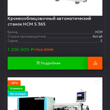
Кромкооблицовочный автоматический
станок HCM S 365
Бренд
HCM
Страна производитель
Китай
Серия
S
1 206 000
₽
1 946 000₽
Подробнее
-26%
Новинка
На складе