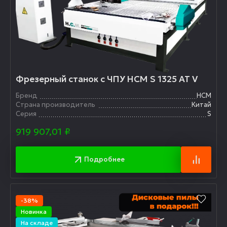
Фрезерный станок с ЧПУ HCM S 1325 AT V
Бренд
HCM
Страна производитель
Китай
Серия
S
919 907,01
₽
Подробнее
-38%
Новинка
На складе