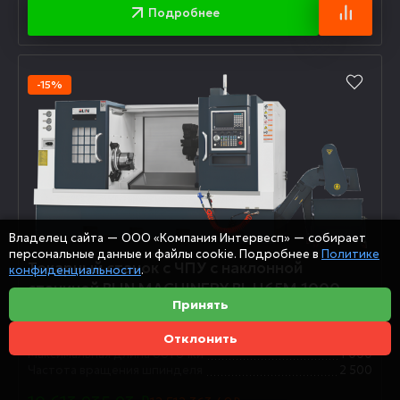
Подробнее
-15%
Владелец сайта — ООО «Компания Интервесп» — собирает
персональные данные и файлы cookie. Подробнее в
Политике
Токарный станок с ЧПУ с наклонной
конфиденциальности
.
станиной BLIN MACHINERY BL H65M 1000
Принять
Syntec
Максимальный диаметр обточки
450
Отклонить
Максимальная длина обточки
1 000
Частота вращения шпинделя
2 500