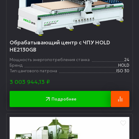
Обрабатывающий центр с ЧПУ HOLD
HE2130GB
Мощность энергопотребления станка
24
Бренд
HOLD
Тип цангового патрона
ISO 30
3 003 944,13
₽
Подробнее