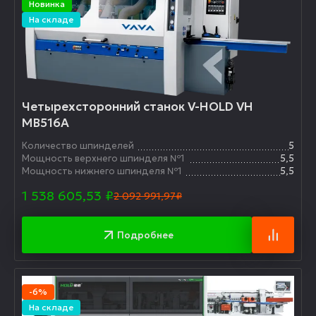
Новинка
На складе
Четырехсторонний станок V-HOLD VH
MB516A
Количество шпинделей
5
Мощность верхнего шпинделя №1
5,5
Мощность нижнего шпинделя №1
5,5
1 538 605,53
₽
2 092 991,97₽
Подробнее
-6%
На складе