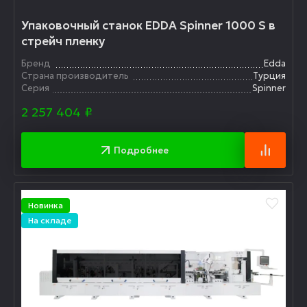
Упаковочный станок EDDA Spinner 1000 S в
стрейч пленку
Бренд
Edda
Страна производитель
Турция
Серия
Spinner
2 257 404
₽
Подробнее
Новинка
На складе