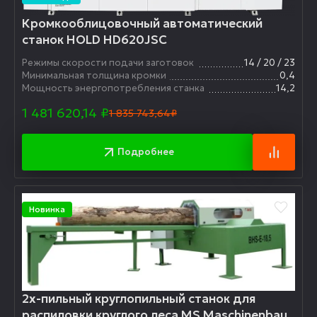
Кромкооблицовочный автоматический
станок HOLD HD620JSC
Режимы скорости подачи заготовок
14 / 20 / 23
Минимальная толщина кромки
0,4
Мощность энергопотребления станка
14,2
1 481 620,14
₽
1 835 743,64₽
Подробнее
Новинка
2х-пильный круглопильный станок для
распиловки круглого леса MS Maschinenbau