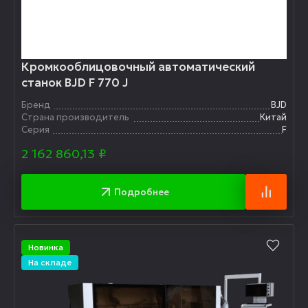
Кромкооблицовочный автоматический
станок BJD F 770 J
Бренд
BJD
Страна производитель
Китай
Серия
F
2 162 860,13
₽
Подробнее
Новинка
На складе