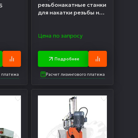
резьбонакатные станки
S
для накатки резьбы на
трубах YC-30A, YC-
60A/YC-60AP
Цена по запросу
Подробнее
о платежа
Расчет лизингового платежа