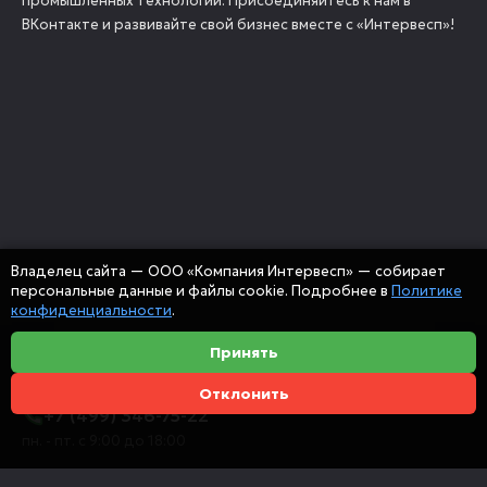
промышленных технологий. Присоединяйтесь к нам в
ВКонтакте и развивайте свой бизнес вместе с «Интервесп»!
Владелец сайта — ООО «Компания Интервесп» — собирает
персональные данные и файлы cookie. Подробнее в
Политике
конфиденциальности
.
Принять
Отклонить
+7 (499) 346-75-22
пн. - пт. с 9:00 до 18:00
info@intervespco.ru