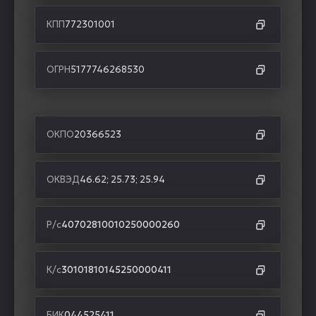
КПП
772301001
ОГРН
5177746268530
ОКПО
20366523
ОКВЭД
46.62; 25.73; 25.94
Р/с
40702810010250000260
К/с
30101810145250000411
БИК
044525411