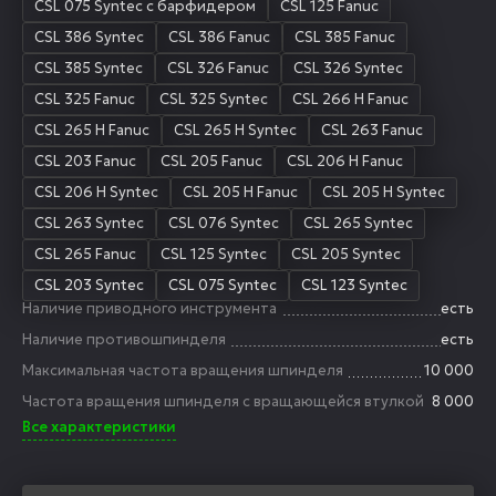
CSL 075 Syntec с барфидером
CSL 125 Fanuc
CSL 386 Syntec
CSL 386 Fanuc
CSL 385 Fanuc
CSL 385 Syntec
CSL 326 Fanuc
CSL 326 Syntec
CSL 325 Fanuc
CSL 325 Syntec
CSL 266 H Fanuc
CSL 265 H Fanuc
CSL 265 H Syntec
CSL 263 Fanuc
CSL 203 Fanuc
CSL 205 Fanuc
CSL 206 H Fanuc
CSL 206 H Syntec
CSL 205 H Fanuc
CSL 205 H Syntec
CSL 263 Syntec
CSL 076 Syntec
CSL 265 Syntec
CSL 265 Fanuc
CSL 125 Syntec
CSL 205 Syntec
CSL 203 Syntec
CSL 075 Syntec
CSL 123 Syntec
Наличие приводного инструмента
есть
Наличие противошпинделя
есть
Максимальная частота вращения шпинделя
10 000
Частота вращения шпинделя с вращающейся втулкой
8 000
Все характеристики