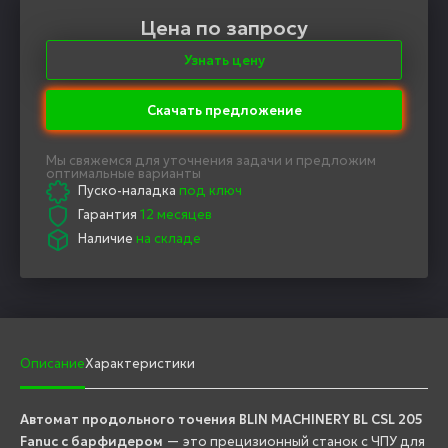
Цена по запросу
Узнать цену
Скачать предложение
Мы свяжемся для уточнения задачи и предложим
оптимальные варианты
Пуско-наладка
под ключ
Гарантия
12 месяцев
Наличие
на складе
Описание
Характеристики
Автомат продольного точения BLIN MACHINERY BL CSL 205
Fanuc с барфидером
— это прецизионный станок с ЧПУ для