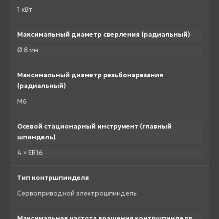
1 кВт
Максимальный диаметр сверления (радиальный)
Ø 8 мм
Максимальный диаметр резьбонарезания
(радиальный)
M6
Осевой стационарный инструмент (главный
шпиндель)
4 × ER16
Тип контршпинделя
Сервоприводной электрошпиндель
Максимальная частота вращения контршпинделя