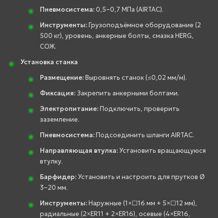
Пневмосистема:
0,5–0,7 МПа (AIRTAC).
Инструменты:
Грузоподъёмное оборудование (2
500 кг), уровень, анкерные болты, смазка HERG,
СОЖ.
Установка станка
Размещение:
Выровнять станок (≤0,02 мм/м).
Фиксация:
Закрепить анкерными болтами.
Электропитание:
Подключить, проверить
заземление.
Пневмосистема:
Подсоединить шланги AIRTAC.
Направляющая втулка:
Установить вращающуюся
втулку.
Барфидер:
Установить и настроить для прутков Ø
3–20 мм.
Инструменты:
Наружные (1×□16 мм + 5×□12 мм),
радиальные (2×ER11 + 2×ER16), осевые (4×ER16,