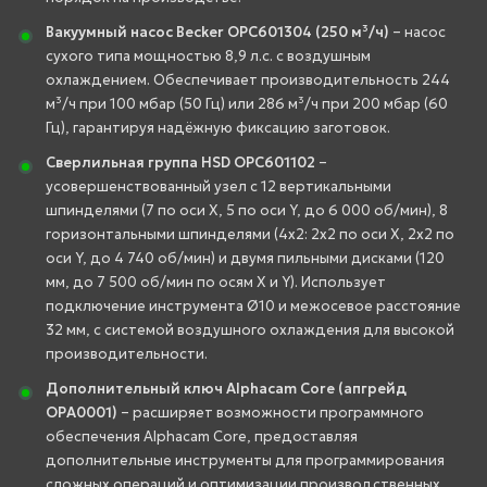
Вакуумный насос Becker OPC601304 (250 м³/ч)
– насос
сухого типа мощностью 8,9 л.с. с воздушным
охлаждением. Обеспечивает производительность 244
м³/ч при 100 мбар (50 Гц) или 286 м³/ч при 200 мбар (60
Гц), гарантируя надёжную фиксацию заготовок.
Сверлильная группа HSD OPC601102
–
усовершенствованный узел с 12 вертикальными
шпинделями (7 по оси X, 5 по оси Y, до 6 000 об/мин), 8
горизонтальными шпинделями (4x2: 2x2 по оси X, 2x2 по
оси Y, до 4 740 об/мин) и двумя пильными дисками (120
мм, до 7 500 об/мин по осям X и Y). Использует
подключение инструмента Ø10 и межосевое расстояние
32 мм, с системой воздушного охлаждения для высокой
производительности.
Дополнительный ключ Alphacam Core (апгрейд
OPA0001)
– расширяет возможности программного
обеспечения Alphacam Core, предоставляя
дополнительные инструменты для программирования
сложных операций и оптимизации производственных