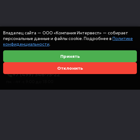
Владелец сайта — ООО «Компания Интервесп» — собирает
персональные данные и файлы cookie. Подробнее в
Политике
конфиденциальности
.
Принять
Отклонить
+7 (499) 346-75-22
пн. - пт. с 9:00 до 18:00
info@intervespco.ru
111141 Москва, ул. Плеханова, 7, этаж 6
Представительства в других городах
© 2026 ООО "Компания Интервесп"