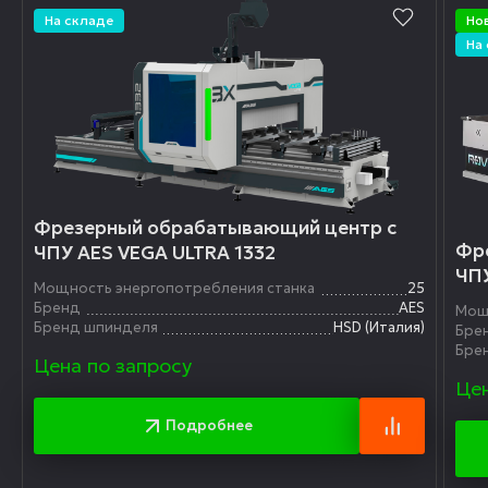
На складе
Но
На
Фрезерный обрабатывающий центр с
Фр
ЧПУ AES VEGA ULTRA 1332
ЧПУ
Мощность энергопотребления станка
25
Бренд
AES
Мощ
Бренд шпинделя
HSD (Италия)
Бре
Бре
Цена по запросу
Цен
Подробнее