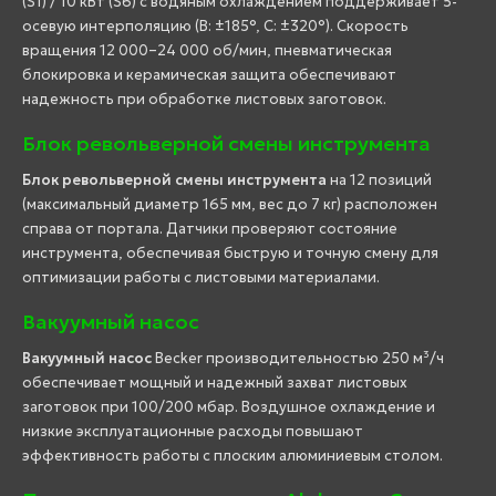
(S1) / 10 кВт (S6) с водяным охлаждением поддерживает 5-
осевую интерполяцию (B: ±185°, C: ±320°). Скорость
вращения 12 000–24 000 об/мин, пневматическая
блокировка и керамическая защита обеспечивают
надежность при обработке листовых заготовок.
Блок револьверной смены инструмента
Блок револьверной смены инструмента
на 12 позиций
(максимальный диаметр 165 мм, вес до 7 кг) расположен
справа от портала. Датчики проверяют состояние
инструмента, обеспечивая быструю и точную смену для
оптимизации работы с листовыми материалами.
Вакуумный насос
Вакуумный насос
Becker производительностью 250 м³/ч
обеспечивает мощный и надежный захват листовых
заготовок при 100/200 мбар. Воздушное охлаждение и
низкие эксплуатационные расходы повышают
эффективность работы с плоским алюминиевым столом.