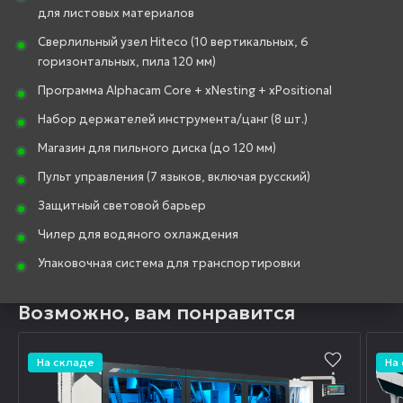
для листовых материалов
Сверлильный узел Hiteco (10 вертикальных, 6
горизонтальных, пила 120 мм)
Программа Alphacam Core + xNesting + xPositional
Набор держателей инструмента/цанг (8 шт.)
Магазин для пильного диска (до 120 мм)
Пульт управления (7 языков, включая русский)
Защитный световой барьер
Чилер для водяного охлаждения
Упаковочная система для транспортировки
Возможно, вам понравится
На складе
На