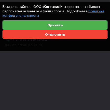
Владелец сайта — ООО «Компания Интервесп» — собирает
персональные данные и файлы cookie. Подробнее в
Политике
конфиденциальности
.
Принять
Отклонить
+7 (499) 346-75-22
пн. - пт. с 9:00 до 18:00
info@intervespco.ru
111141 Москва, ул. Плеханова, 7, этаж 6
Представительства в других городах
© 2026 ООО "Компания Интервесп"