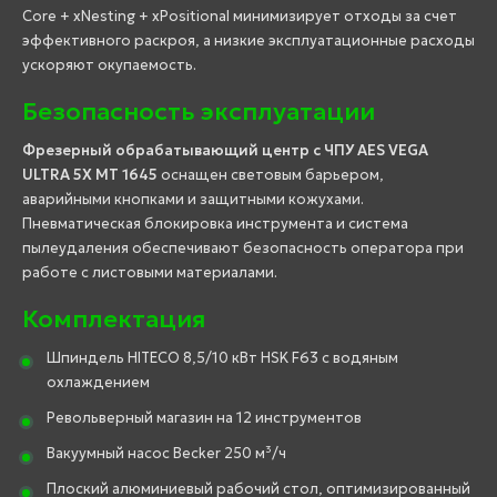
Core + xNesting + xPositional минимизирует отходы за счет
эффективного раскроя, а низкие эксплуатационные расходы
ускоряют окупаемость.
Безопасность эксплуатации
Фрезерный обрабатывающий центр с ЧПУ AES VEGA
ULTRA 5X MT 1645
оснащен световым барьером,
аварийными кнопками и защитными кожухами.
Пневматическая блокировка инструмента и система
пылеудаления обеспечивают безопасность оператора при
работе с листовыми материалами.
Комплектация
Шпиндель HITECO 8,5/10 кВт HSK F63 с водяным
охлаждением
Револьверный магазин на 12 инструментов
Вакуумный насос Becker 250 м³/ч
Плоский алюминиевый рабочий стол, оптимизированный