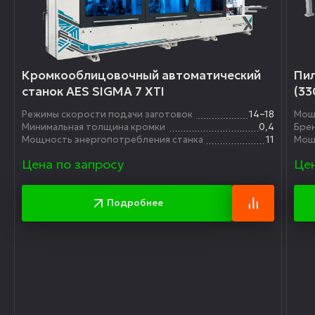
Кромкооблицовочный автоматический
Пил
станок AES SIGMA 7 XTI
(33
Режимы скорости подачи заготовок
14–18
Мощ
Минимальная толщина кромки
0,4
Бре
Мощность энергопотребления станка
11
Мощ
Цена по запросу
Цен
Подробнее