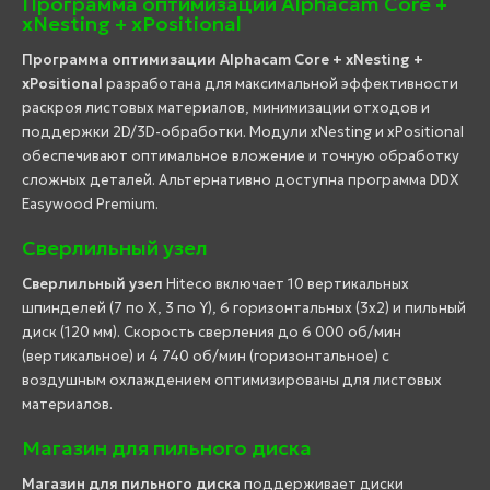
Программа оптимизации Alphacam Core +
xNesting + xPositional
Программа оптимизации Alphacam Core + xNesting +
xPositional
разработана для максимальной эффективности
раскроя листовых материалов, минимизации отходов и
поддержки 2D/3D-обработки. Модули xNesting и xPositional
обеспечивают оптимальное вложение и точную обработку
сложных деталей. Альтернативно доступна программа DDX
Easywood Premium.
Сверлильный узел
Сверлильный узел
Hiteco включает 10 вертикальных
шпинделей (7 по X, 3 по Y), 6 горизонтальных (3x2) и пильный
диск (120 мм). Скорость сверления до 6 000 об/мин
(вертикальное) и 4 740 об/мин (горизонтальное) с
воздушным охлаждением оптимизированы для листовых
материалов.
Магазин для пильного диска
Магазин для пильного диска
поддерживает диски