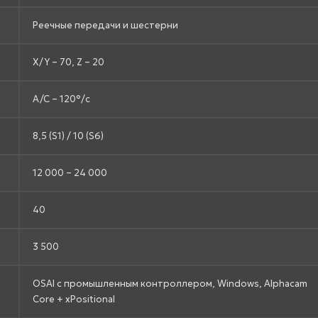
Реечные передачи и шестерни
X/Y – 70, Z – 20
A/C – 120°/с
8,5 (S1) / 10 (S6)
12 000 – 24 000
40
3 500
OSAI с промышленным контроллером, Windows, Alphacam
Core + xPositional