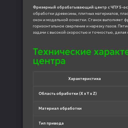
Фрезерный обрабатывающий центр с ЧПУ 5-осе
обработки древесины, плитных материалов, плас
окон и модельной оснастки. Станок выполняет ф
горизонтальное сверление и нарезку пазов. Пя
задачи с высокой скоростью и точностью, делая
Технические харак
центра
Характеристика
Область обработки (X x Y x Z)
Материал обработки
Тип привода