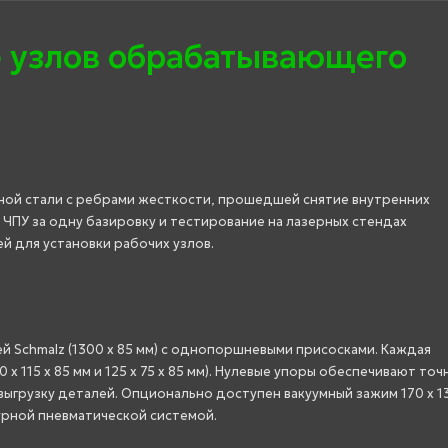
 узлов обрабатывающего
ной стали с ребрами жесткости, прошедшей снятие внутренних
 ЧПУ за одну базировку и тестирование на лазерных стендах
й для установки рабочих узлов.
й Schmalz (1300 x 85 мм) с однопоршневыми присосками. Каждая
x 115 x 85 мм и 125 x 75 x 85 мм). Нулевые упоры обеспечивают точ
ыгрузку деталей. Опционально доступен вакуумный зажим 170 x 13
урной пневматической системой.