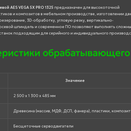
вой AES VEGA 5X PRO 1325
предназначен для высокоточной
тиков и композитов в мебельном производстве, изготовлении дв
резерование, 3D-обработку, угловую резку, вертикально-
тиосевой шпиндель и современное ПО позволяют выполнять сложн
 станок подходящим для серийного и индивидуального производс
теристики обрабатывающего
Значение
2 500 x 1 300 x 485 мм
Древесина (массив, МДФ, ДСП, фанера), пластики, компози
Бесщеточные серводвигатели