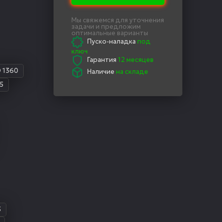
Мы свяжемся для уточнения
задачи и предложим
оптимальные варианты
Пуско-наладка
под
ключ
Гарантия
12 месяцев
 1360
Наличие
на складе
5
5