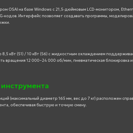
ом OSAI на базе Windows с 21,5-дюймовым LCD-монитором, Ethern
 G-кодов. Интерфейс позволяет создавать программы, моделиров
ржки.
8,5 кВт (S1) / 10 кВт (S6) с жидкостным охлаждением поддержива
ость вращения 12 000–24 000 об/мин, пневматическая блокировка и
 инструмента
иций (максимальный диаметр 165 мм, вес до 7 кг) расположен спра
нта, обеспечивая быструю и точную смену.