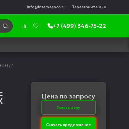
info@intervespco.ru
Перезвоните мне
+7 (499) 346-75-22
ереву
/
с
Цена по запросу
X
Узнать цену
Скачать предложение