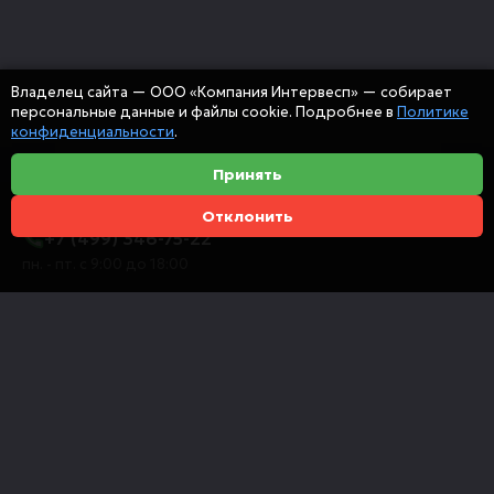
Владелец сайта — ООО «Компания Интервесп» — собирает
персональные данные и файлы cookie. Подробнее в
Политике
конфиденциальности
.
Принять
Отклонить
+7 (499) 346-75-22
пн. - пт. с 9:00 до 18:00
info@intervespco.ru
111141 Москва, ул. Плеханова, 7, этаж 6
Представительства в других городах
© 2026 ООО "Компания Интервесп"