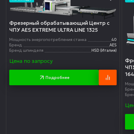
Фрезерный обрабатывающий Центр с
ЧПУ AES EXTREME ULTRA LINE 1325
Мощность энергопотребления станка
40
Бренд
AES
Бренд шпинделя
HSD (Италия)
Фр
Цена по запросу
ЧПУ
16
Подробнее
Мощ
Бре
Бре
Цен