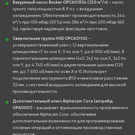
Вакуумный насос Becker OPC601304 (250 м³/ч)
– насос
сухого типа мощностью 8,9 л.с. с воздушным
охлаждением. Обеспечивает производительность 244
м³/ч при 100 мбар (50 Гц) или 286 м³/ч при 200 мбар (60
Гц), гарантируя надёжную фиксацию заготовок.
Сверлильная группа HSD OPC601102
–
усовершенствованный узел с 12 вертикальными
шпинделями (7 по оси X, 5 по оси Y, до 6 000 об/мин), 8
горизонтальными шпинделями (4x2: 2x2 по оси X, 2x2 по
оси Y, до 4 740 об/мин) и двумя пильными дисками (120
мм, до 7 500 об/мин по осям X и Y). Использует
подключение инструмента Ø10 и межосевое расстояние
32 мм, с системой воздушного охлаждения для высокой
производительности.
Дополнительный ключ Alphacam Core (апгрейд
OPA0001)
– расширяет функциональность программного
обеспечения Alphacam Core, обеспечивая
дополнительные возможности для программирования
сложных операций и оптимизации производственных
процессов.