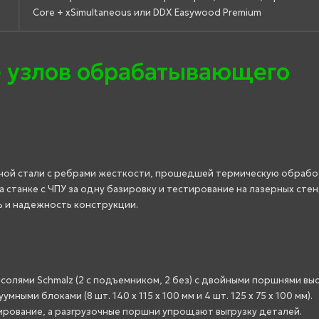
Core + xSimultaneous или DDX Easywood Premium
 узлов обрабатывающего
ной стали с ребрами жесткости, прошедшей термическую обрабо
 станке с ЧПУ за одну базировку и тестирование на лазерных сте
 и надежность конструкции.
олями Schmalz (2 с подъемником, 2 без) с двойными поршнями вы
ными блоками (8 шт. 140 x 115 x 100 мм и 4 шт. 125 x 75 x 100 мм).
рование, а разгрузочные поршни упрощают выгрузку деталей.