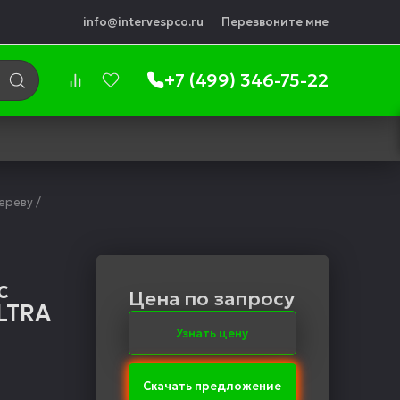
info@intervespco.ru
Перезвоните мне
+7 (499) 346-75-22
ереву
/
с
Цена по запросу
LTRA
Узнать цену
Скачать предложение