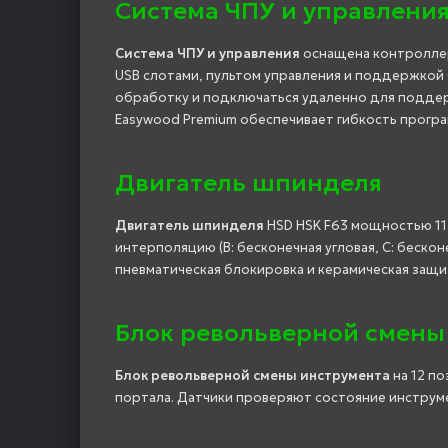
Система ЧПУ и управлени
Система ЧПУ и управления
оснащена контроллер
USB слотами, пультом управления и поддержкой
обработку и подключаться удаленно для поддерж
Easywood Premium обеспечивает гибкость прогр
Двигатель шпинделя
Двигатель шпинделя
HSD HSK F63 мощностью 11 
интерполяцию (B: бесконечная угловая, C: беско
пневматическая блокировка и керамическая защ
Блок револьверной смены
Блок револьверной смены инструмента
на 12 по
портала. Датчики проверяют состояние инструме