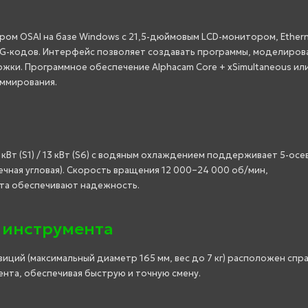
я
ом OSAI на базе Windows с 21,5-дюймовым LCD-монитором, Ethern
 G-кодов. Интерфейс позволяет создавать программы, моделиров
ки. Программное обеспечение Alphacam Core + xSimultaneous ил
аммирования.
кВт (S1) / 13 кВт (S6) с водяным охлаждением поддерживает 5-осе
нечная угловая). Скорость вращения 12 000–24 000 об/мин,
ита обеспечивают надежность.
 инструмента
зиций (максимальный диаметр 165 мм, вес до 7 кг) расположен спра
нта, обеспечивая быструю и точную смену.