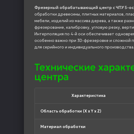
Фрезерный обрабатывающий центр с ЧПУ 5-осе
обработки древесины, плитных материалов, пла
мебели, изделий из массива дерева, а также р
фрезерование, калибровку, угловую резку, верти
Интерполяция по 4-й оси обеспечивает одновре
особенно важно при 3D-фрезеровке и сложной 
для серийного и индивидуального производства
Технические харак
центра
Характеристика
Область обработки (X x Y x Z)
Материал обработки