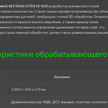
вой AES VEGA ULTRA 5X 1625
разработан для высокоточной
стиков и композитов. Станок ориентирован на производство объ
азноформатных деталей, требующих точной 3D-обработки. Он выпо
кальное и горизонтальное сверление, а также нарезку пазов.
менное согласованное управление движением четырёх осей, что
пространственной обработке, делая станок универсальным реше
.
теристики обрабатывающего
Значение
2 500 x 1 550 x 470 мм
Древесина (массив, МДФ, ДСП, фанера), пластики, компози