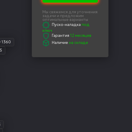
Мы свяжемся для уточнения
задачи и предложим
оптимальные варианты
Пуско-наладка
под
ключ
Гарантия
12 месяцев
 1360
Наличие
на складе
5
5