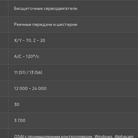
Бесщеточные серводвигатели
Реечные передачи и шестерни
X/Y – 70, Z – 20
A/C – 120°/с
11 (S1) / 13 (S6)
12 000 – 24 000
30
3 700
OSAI с промышленным контроллером, Windows, Alphacam