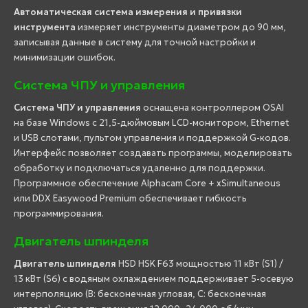
Автоматическая система измерения и привязки
инструмента
измеряет инструменты диаметром до 90 мм,
записывая данные в систему для точной настройки и
минимизации ошибок.
Система ЧПУ и управления
Система ЧПУ и управления
оснащена контроллером OSAI
на базе Windows с 21,5-дюймовым LCD-монитором, Ethernet
и USB слотами, пультом управления и поддержкой G-кодов.
Интерфейс позволяет создавать программы, моделировать
обработку и подключаться удаленно для поддержки.
Программное обеспечение Alphacam Core + xSimultaneous
или DDX Easywood Premium обеспечивает гибкость
программирования.
Двигатель шпинделя
Двигатель шпинделя
HSD HSK F63 мощностью 11 кВт (S1) /
13 кВт (S6) с водяным охлаждением поддерживает 5-осевую
интерполяцию (B: бесконечная угловая, C: бесконечная