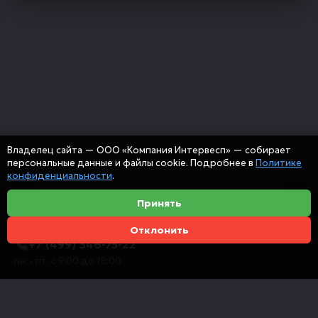
Владелец сайта — ООО «Компания Интервесп» — собирает
персональные данные и файлы cookie. Подробнее в
Политике
конфиденциальности
.
Принять
Отклонить
+7 (499) 346-75-22
пн. - пт. с 9:00 до 18:00
info@intervespco.ru
111141 Москва, ул. Плеханова, 7, этаж 6