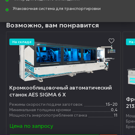
Упаковочная система для транспортировки
Возможно, вам понравится
На складе
На
Кромкооблицовочный автоматический
станок AES SIGMA 6 X
Фре
Режимы скорости подачи заготовок
15–20
213
Минимальная толщина кромки
0,4
Мощность энергопотребления станка
11
Мощ
Бре
Цена по запросу
Бре