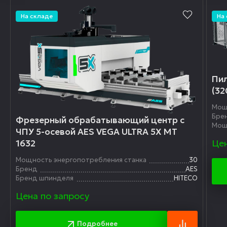
На складе
На
Пил
(32
Мощ
Бре
Фрезерный обрабатывающий центр с
Мощ
ЧПУ 5-осевой AES VEGA ULTRA 5X MT
Цен
1632
Мощность энергопотребления станка
30
Бренд
AES
Бренд шпинделя
HITECO
Цена по запросу
Подробнее