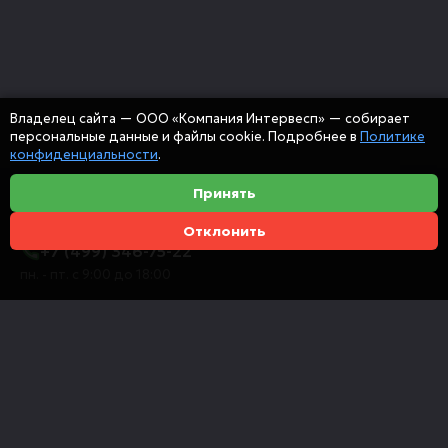
Владелец сайта — ООО «Компания Интервесп» — собирает
персональные данные и файлы cookie. Подробнее в
Политике
конфиденциальности
.
Принять
Отклонить
+7 (499) 346-75-22
пн. - пт. с 9:00 до 18:00
info@intervespco.ru
111141 Москва, ул. Плеханова, 7, этаж 6
Представительства в других городах
© 2026 ООО "Компания Интервесп"