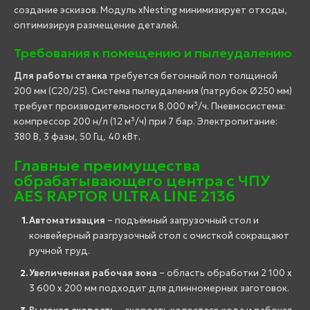
создание эскизов. Модуль xNesting минимизирует отходы,
оптимизируя размещение деталей.
Требования к помещению и пылеудалению
Для работы станка
требуется бетонный пол толщиной
200 мм (C20/25). Система пылеудаления (патрубок Ø250 мм)
требует производительности 8,000 м³/ч. Пневмосистема:
компрессор 200 н/л (12 м³/ч) при 7 бар. Электропитание:
380 В, 3 фазы, 50 Гц, 40 кВт.
Главные преимущества
обрабатывающего центра с ЧПУ
AES RAPTOR ULTRA LINE 2136
Автоматизация
– подъёмный загрузочный стол и
конвейерный разгрузочный стол с очисткой сокращают
ручной труд.
Увеличенная рабочая зона
– область обработки 2 100 x
3 600 x 200 мм подходит для длинномерных заготовок.