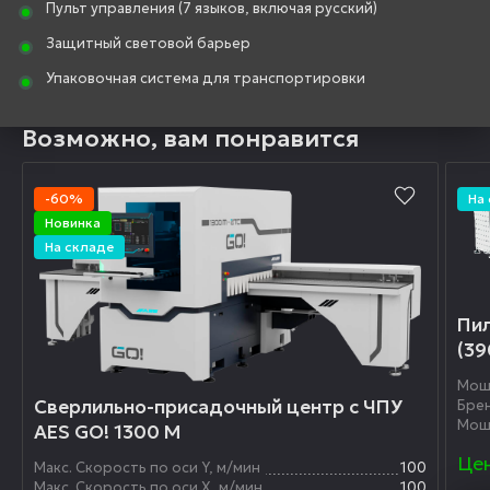
Пульт управления (7 языков, включая русский)
Защитный световой барьер
Упаковочная система для транспортировки
Возможно, вам понравится
-60%
На
Новинка
На складе
Пил
(39
Мощ
Сверлильно-присадочный центр с ЧПУ
Бре
Мощ
AES GO! 1300 M
Цен
Макс. Скорость по оси Y, м/мин
100
Макс. Скорость по оси X, м/мин
100