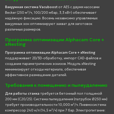
Вакуумная система Vacuboost
от AES с двумя насосами
Becker (250 м³/ч, 100/200 мбар, 3,3 кВт) обеспечивает
надёжную фиксацию. Восемь независимо управляемых
вакуумных зон оптимизируют захват для заготовок
различных размеров.
Программа оптимизации Alphacam Core +
xNesting
Программа оптимизации Alphacam Core + xNesting
поддерживает 2D/3D-обработку, импорт CAD-файлов и
создание параметрических эскизов. Модуль xNesting
минимизирует отходы материала, обеспечивая
эффективное размещение деталей.
Требования к помещению и пылеудалению
Для работы станка
требуется бетонный пол толщиной
200 мм (C20/25). Система пылеудаления (патрубок Ø250 мм)
требует производительности 10,000 м³/ч. Пневмосистема:
компрессор 240 н/л (14,5 м³/ч) при 7 бар. Электропитание: