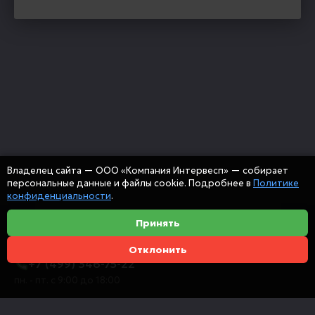
Владелец сайта — ООО «Компания Интервесп» — собирает
персональные данные и файлы cookie. Подробнее в
Политике
конфиденциальности
.
Принять
Отклонить
+7 (499) 346-75-22
пн. - пт. с 9:00 до 18:00
info@intervespco.ru