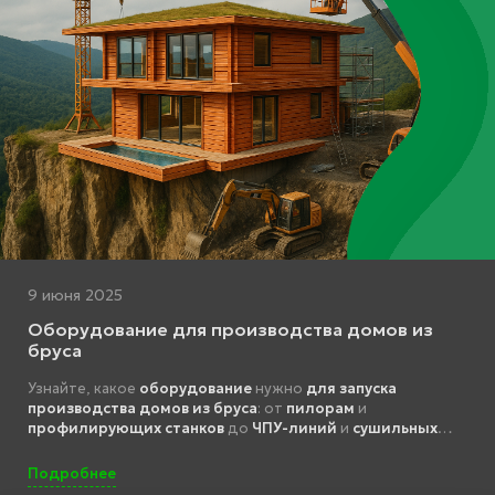
9 июня 2025
Оборудование для производства домов из
бруса
Узнайте, какое
оборудование
нужно
для запуска
производства домов из бруса
: от
пилорам
и
профилирующих станков
до
ЧПУ-линий
и
сушильных
камер
. Подробный обзор, примеры комплектации,
расчёты окупаемости и советы по автоматизации.
Подробнее