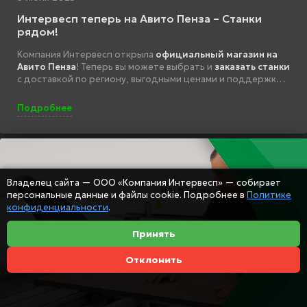
Интервесп теперь на Авито Пенза – Станки
рядом!
Компания Интервесп открыла
официальный магазин на
Авито Пенза
! Теперь вы можете выбрать и
заказать станки
с доставкой по региону, выгодными ценами и поддержкой.
Перейдите в каталог и оформите заказ напрямую через
площадку.
Подробнее
Владелец сайта — ООО «Компания Интервесп» — собирает
персональные данные и файлы cookie. Подробнее в
Политике
конфиденциальности
.
Принять
Отклонить