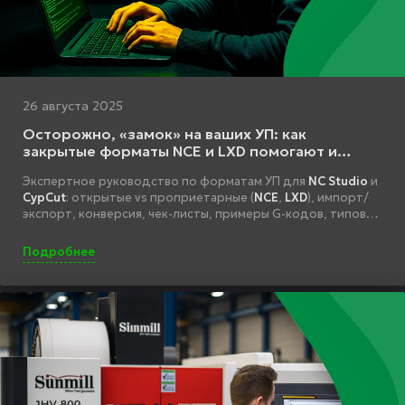
26 августа 2025
Осторожно, «замок» на ваших УП: как
закрытые форматы NCE и LXD помогают и
мешают работать в NC Studio и CypCut
Экспертное руководство по форматам УП для
NC Studio
и
CypCut
: открытые vs проприетарные (
NCE
,
LXD
), импорт/
экспорт, конверсия, чек-листы, примеры G-кодов, типовые
ошибки и best practices.
Подробнее