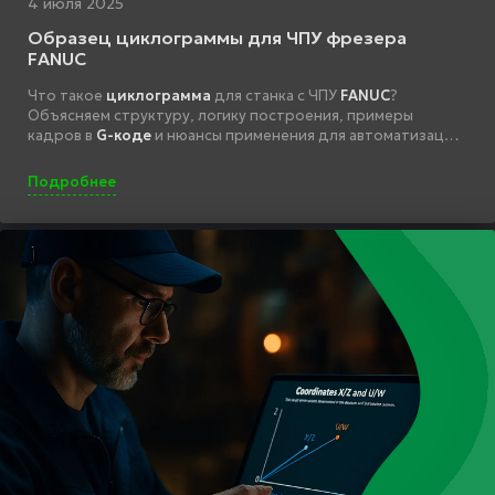
4 июля 2025
Образец циклограммы для ЧПУ фрезера
FANUC
Что такое
циклограмма
для станка с ЧПУ
FANUC
?
Объясняем структуру, логику построения, примеры
кадров в
G-коде
и нюансы применения для автоматизации
операций на фрезере.
Подробнее