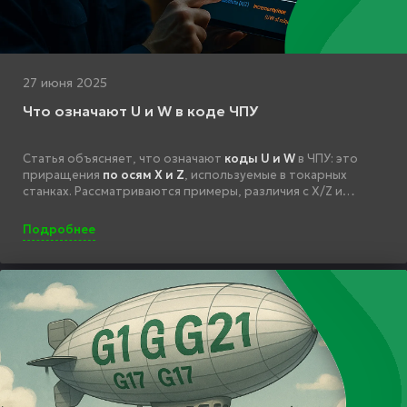
27 июня 2025
Что означают U и W в коде ЧПУ
Статья объясняет, что означают
коды U и W
в ЧПУ: это
приращения
по осям X и Z
, используемые в токарных
станках. Рассматриваются примеры, различия с X/Z и
работа в циклах.
Подробнее