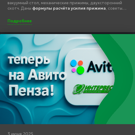
вакуумный стол, механические прижимы, двухсторонний
скотч. Даны
формулы расчёта усилия прижима
, советы
по выбору метода и рекомендации по безопасности
работы.
Подробнее
3 июня 2025