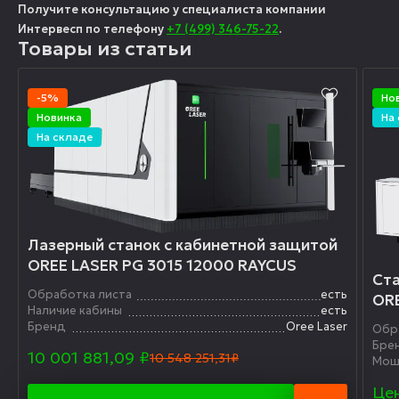
Получите консультацию у специалиста компании
Интервесп по телефону
+7 (499) 346-75-22
.
Товары из статьи
-5%
Но
Новинка
На
На складе
Лазерный станок с кабинетной защитой
OREE LASER PG 3015 12000 RAYCUS
Ста
Обработка листа
есть
OR
Наличие кабины
есть
Бренд
Oree Laser
Обр
Бре
10 001 881,09
₽
10 548 251,31₽
Мощ
Цен