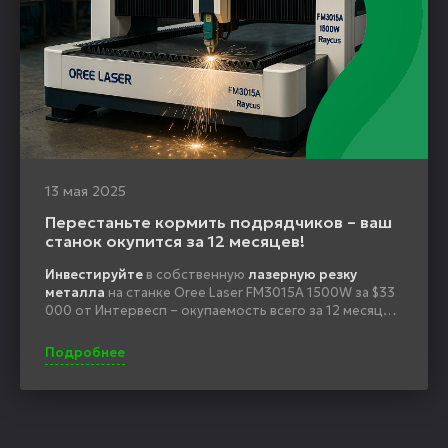
13 мая 2025
Перестаньте кормить подрядчиков – ваш
станок окупится за 12 месяцев!
Инвестируйте
в собственную
лазерную резку
металла
на станке Oree Laser FM3015A 1500W за $33
000 от Интервесп – окупаемость всего за 12 месяцев,
снижение себестоимости, быстрая готовность
заказов и полный контроль над процессом.
Подробнее