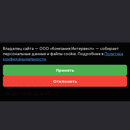
Владелец сайта — ООО «Компания Интервесп» — собирает
персональные данные и файлы cookie. Подробнее в
Политике
конфиденциальности
.
Принять
Отклонить
+7 (499) 346-75-22
пн. - пт. с 9:00 до 18:00
info@intervespco.ru
111141 Москва, ул. Плеханова, 7, этаж 6
Представительства в других городах