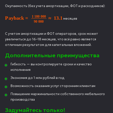
Окупаемость (без учета амортизации, ФОТ и расходников):
Payback
=
1
180
000
90
000
≈
13.1
месяцев
С учетом амортизации и ФОТ операторов, срок может
увеличиться до 16–18 месяцев, что всё равно является
отличным результатом для капитальных вложений.
Дополнительные преимущества
Гибкость — вы контролируете сроки и качество
исполнения
Экономия до 1 млн рублей в год
Возможность оказания услуг сторонним клиентам
Повышение маржинальности собственного мебельного
производства
Задумайтесь только!