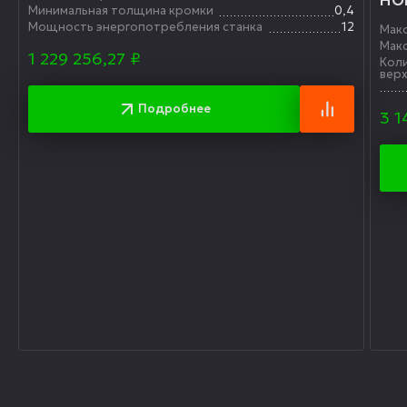
HOL
Минимальная толщина кромки
0,4
Мощность энергопотребления станка
12
Макс
Макс
1 229 256,27
₽
Кол
вер
Подробнее
3 1