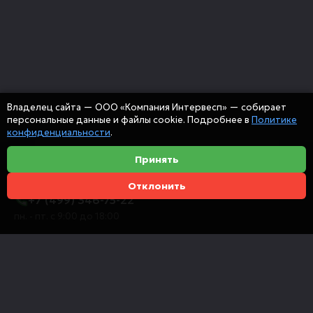
Владелец сайта — ООО «Компания Интервесп» — собирает
персональные данные и файлы cookie. Подробнее в
Политике
конфиденциальности
.
Принять
Отклонить
+7 (499) 346-75-22
пн. - пт. с 9:00 до 18:00
info@intervespco.ru
111141 Москва, ул. Плеханова, 7, этаж 6
Представительства в других городах