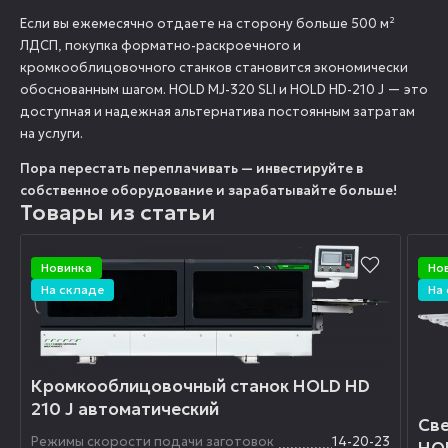
Если вы ежемесячно отдаете на сторону больше 500 м²
ЛДСП, покупка форматно-раскроечного и
кромкооблицовочного станков становится экономически
обоснованным шагом. HOLD MJ-320 SLI и HOLD HD-210 J — это
доступная и надежная альтернатива постоянным затратам
на услуги.
Пора перестать переплачивать — инвестируйте в
собственное оборудование и зарабатывайте больше!
Товары из статьи
Новинка
Но
На складе
На
Кромкооблицовочный станок HOLD HD
210 J автоматический
Све
Режимы скорости подачи заготовок
14-20-23