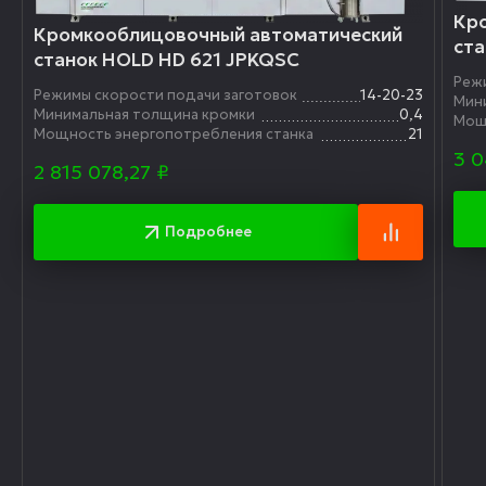
Кр
Кромкооблицовочный автоматический
ста
станок HOLD HD 621 JPKQSC
Реж
Режимы скорости подачи заготовок
14-20-23
Мин
Минимальная толщина кромки
0,4
Мощ
Мощность энергопотребления станка
21
3 0
2 815 078,27
₽
Подробнее