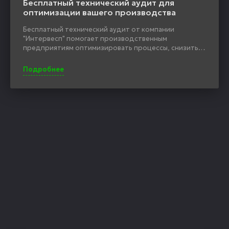
Бесплатный технический аудит для
оптимизации вашего производства
Бесплатный технический аудит от компании
"Интервесп" помогает производственным
предприятиям оптимизировать процессы, снизить
себестоимость и повысить эффективность.
Эксперты анализируют состояние оборудования,
Подробнее
выявляют узкие места и предлагают решения для
увеличения производительности и качества
продукции. Акция доступна для компаний в
различных отраслях, включая деревообработку,
металлообработку и производство пластика.
Участие бесплатное — оставьте заявку на сайте!