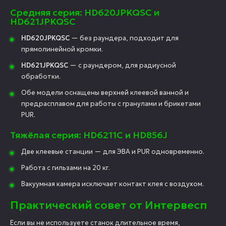
Средняя серия: HD620JPKQSC и
HD621JPKQSC
HD620JPKQSC
— без раундера, подходит для
прямолинейной кромки.
HD621JPKQSC
— с раундером, для радиусной
обработки.
Обе модели оснащены верхней клеевой ванной и
предрасплавом для работы с гранулами и брикетами
PUR.
Тяжёлая серия: HD6211C и HD856J
Две клеевые станции — для ЭВА и PUR одновременно.
Работа с гильзами на 20 кг.
Вакуумная камера исключает контакт клея с воздухом.
Практический совет от Интервесп
Если вы не используете станок длительное время,