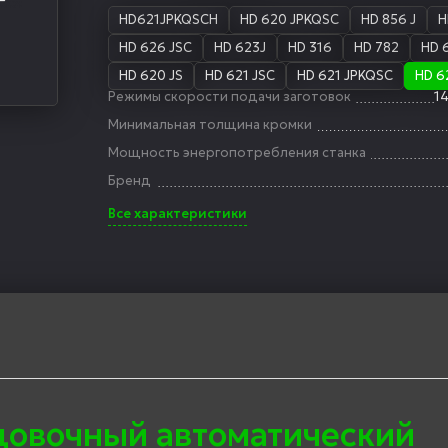
HD621JPKQSCH
HD 620 JPKQSC
HD 856 J
H
HD 626 JSC
HD 623J
HD 316
HD 782
HD 
HD 620 JS
HD 621 JSC
HD 621 JPKQSC
HD 6
Режимы скорости подачи заготовок
14
Минимальная толщина кромки
Мощность энергопотребления станка
Бренд
Все характеристики
цовочный автоматический