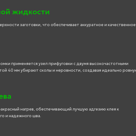
ной жидкости
ерхности заготовки, что обеспечивает аккуратное и качественное
омки применяется узел прифуговки с двумя высокочастотными
отой 40 мм убирают сколы и неровности, создавая идеально ровну
ева
акрасный нагрев, обеспечивающий лучшую адгезию клея к
го и надежного шва.