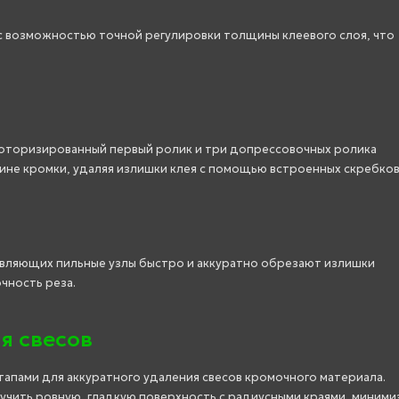
 с возможностью точной регулировки толщины клеевого слоя, что
Моторизированный первый ролик и три допрессовочных ролика
ине кромки, удаляя излишки клея с помощью встроенных скребков
вляющих пильные узлы быстро и аккуратно обрезают излишки
чность реза.
я свесов
апами для аккуратного удаления свесов кромочного материала.
учить ровную, гладкую поверхность с радиусными краями, миними