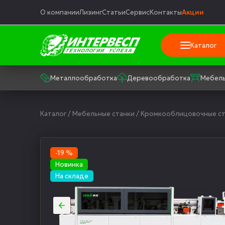
О компании
Лизинг
Статьи
Сервис
Контакты
Акции
Каталог
Металлообработка
Деревообработка
Мебель
Каталог
/
Мебельные станки
/
Кромкооблицовочные ст
-19 %
Новинка
На складе