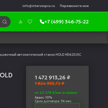
info@intervespco.ru
Перезвоните мне
+7 (499) 346-75-22
цовочный автоматический станок HOLD HD620JSC
HOLD
1 472 913,26
₽
1 824 955,72 ₽
от 42 278 ₽/мес в лизинг
Аванс: 10%
Срок договора: 36 мес.