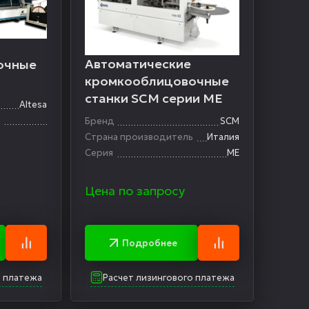
Автоматические
очные
кромкооблицовочные
станки SCM серии МЕ
INE
Altesa
ь
Бренд
SCM
Страна производитель
Италия
Серия
ME
Цена по запросу
Подробнее
о платежа
Расчет лизингового платежа