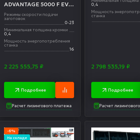
Минимальная толщина
ADVANTAGE 5000 F EVO
0,4
автоматический
Мощность энергопотр
Режимы скорости подачи
станка
заготовок
0-23
Минимальная толщина кромки
0,4
Мощность энергопотребления
станка
16
2 225 555,75
₽
2 798 535,19
₽
Подробнее
Подробнее
Расчет лизингового платежа
Расчет лизинговог
-6%
На складе