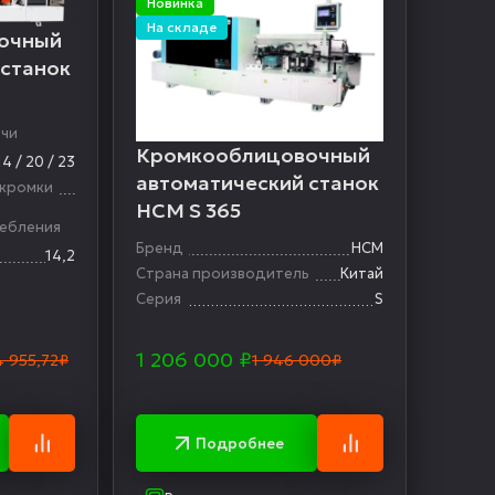
Новинка
На складе
очный
 станок
ачи
Кромкооблицовочный
14 / 20 / 23
автоматический станок
 кромки
HCM S 365
ебления
Бренд
HCM
14,2
Страна производитель
Китай
Серия
S
1 206 000
₽
4 955,72₽
1 946 000₽
Подробнее