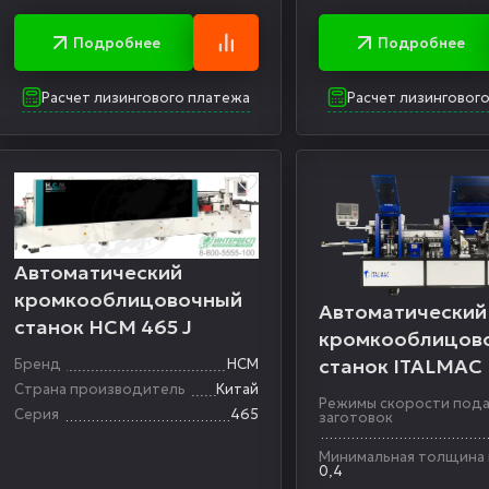
Подробнее
Подробнее
Расчет лизингового платежа
Расчет лизинговог
Автоматический
кромкооблицовочный
Автоматический
станок HCM 465 J
кромкооблицов
станок ITALMAC
Бренд
HCM
Страна производитель
Китай
6J Eco
Режимы скорости под
Серия
465
заготовок
Минимальная толщина
0,4