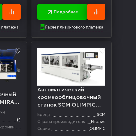
Подробнее
о платежа
Расчет лизингового платежа
Автоматический
очный
кромкооблицовочный
 MIRA
станок SCM OLIMPIC
500
ачи
Бренд
SCM
15
Страна производитель
Италия
 кромки
Серия
OLIMPIC