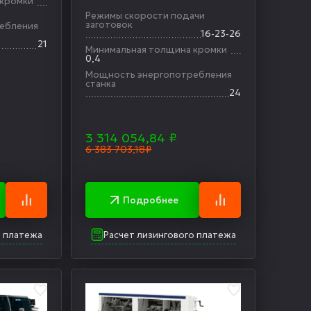
 кромки
5650 RF SERVO
Режимы скорости подачи
заготовок
ебления
16-23-26
21
Минимальная толщина кромки
0,4
Мощность энергопотребления
станка
24
3 314 054,84
₽
6 383 703,18₽
Подробнее
о платежа
Расчет лизингового платежа