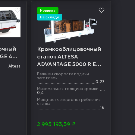
Новинка
На складе
очный
Кромкооблицовочный
GE 400
станок ALTESA
ADVANTAGE 5000 R EVO
Altesa
автоматический
ь
Режимы скорости подачи
заготовок
0-23
Минимальная толщина кромки
0,4
Мощность энергопотребления
станка
16
2 995 193,39
₽