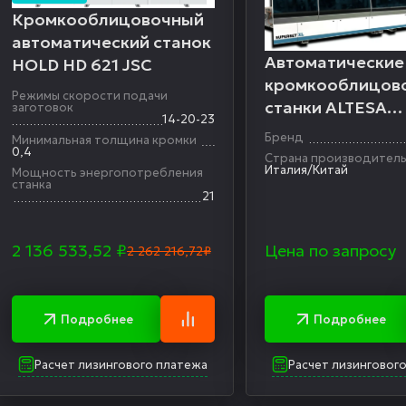
Кромкооблицовочный
автоматический станок
Автоматические
HOLD HD 621 JSC
кромкооблицов
Режимы скорости подачи
станки ALTESA
заготовок
14-20-23
PROFESSIONAL L
Бренд
Минимальная толщина кромки
0,4
Страна производител
Италия/Китай
Мощность энергопотребления
станка
21
2 136 533,52
₽
Цена по запросу
2 262 216,72₽
Подробнее
Подробнее
Расчет лизингового платежа
Расчет лизинговог