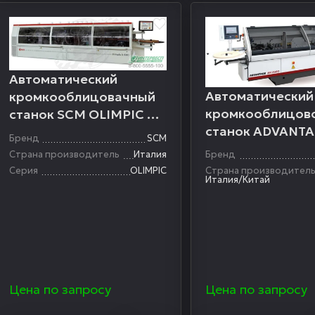
Автоматический
Автоматический
кромкооблицовачный
кромкооблицов
станок SCM OLIMPIC K
станок ADVANTA
600
Бренд
SCM
EURO
Страна производитель
Италия
Бренд
Серия
OLIMPIC
Страна производител
Италия/Китай
Цена по запросу
Цена по запросу