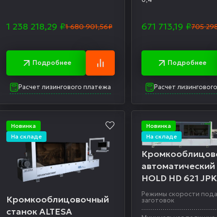
1 238 218,29
₽
671 713,19
₽
1 680 901,56₽
705 29
Подробнее
Подробнее
Расчет лизингового платежа
Расчет лизинговог
Новинка
Новинка
На складе
На складе
Кромкооблицов
автоматический
HOLD HD 621 JP
Режимы скорости под
Кромкооблицовочный
заготовок
станок ALTESA