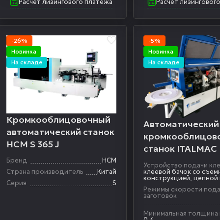
Расчет лизингового платежа
Расчет лизинговог
-26%
-5%
Новинка
Новинка
На складе
На складе
Кромкооблицовочный
Автоматический
автоматический станок
кромкооблицов
HCM S 365 J
станок ITALMAC
Eco
Бренд
HCM
Устройство подачи кл
клеевой бачок со съем
Страна производитель
Китай
конструкцией, цепной
Серия
S
Режимы скорости под
заготовок
Минимальная толщина
0,4