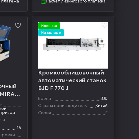
о платежа
Расчет лизингового платежа
Новинка
На складе
Кромкооблицовочный
автоматический станок
очный
BJD F 770 J
 MIRA 6
Бренд
BJD
ея
Страна производитель
Китай
ной
 привод
Серия
F
ачи
15
 кромки