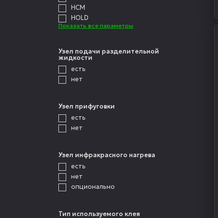
HCM
HOLD
Показать все параметры
Узел подачи разделительной
жидкости
есть
нет
Узел прифуговки
есть
нет
Узел инфракрасного нагрева
есть
нет
опционально
Тип используемого клея