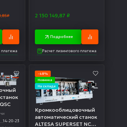
2 150 149,87
₽
8,85₽
Подробнее
о платежа
Расчет лизингового платежа
-48%
Новинка
На складе
очный
 станок
KQSC
Кромкооблицовочный
ачи
автоматический станок
14-20-23
ALTESA SUPERSET NC