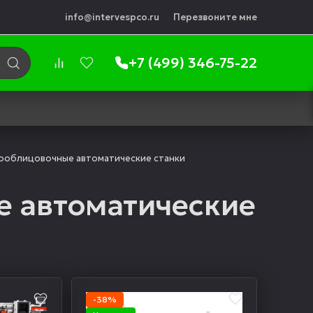
info@intervespco.ru
Перезвоните мне
+7 (499) 346-75-22
ооблицовочные автоматические станки
 автоматические
-38%