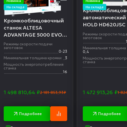
Новинка
Новинка
На складе
На складе
Кромкооблицов
автоматический
Кромкооблицовочный
HOLD HD620JSC
станок ALTESA
ADVANTAGE 5000 EVO
Режимы скорости под
заготовок
автоматический
Режимы скорости подачи
заготовок
Минимальная толщина
0-23
0,4
Минимальная толщина кромки
3
Мощность энергопотр
станка
Мощность энергопотребления
станка
16
1 498 810,64
₽
1 472 913,26
₽
2 181 853,93₽
1 82
Подробнее
Подробнее