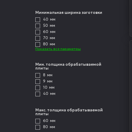
Минимальная ширина заготовки
40
мм
50
мм
60
мм
70
мм
80
мм
Показать все параметры
Мин. толщина обрабатываемой
плиты
8
мм
9
мм
10
мм
40
мм
Макс. толщина обрабатываемой
плиты
60
мм
80
мм