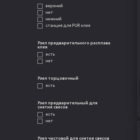
верхний
нет
нижний
станция для PUR клея
Узел предварительного расплава
клея
есть
нет
Узел торцовочный
есть
Узел предварительный для
снятия свесов
есть
нет
Узел чистовой для снятия свесов