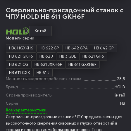
Сверлильно-присадочный станок с
ЧПУ HOLD HB 611 GKH6F
Китай
Модели серии
HB611GХKH6
HB 622 GP
HB 642 GPA
HB 642 GP
HB 621 GKH6
HB 62 J
HB 3 GDE
HB 621 GH6
HB 621 CG
HB 621 JXKH6F
HB 611 GXKH6F
HB 611 CGX
HB 61 J
Мощность энергопотребления станка
28,5
Бренд
HOLD
Страна производитель
Китай
Серия
HB
Все характеристики
Сверлильно-присадочные станки с ЧПУ предназначены для
высокоточного сверления сквозных и глухих отверстий в
торцах и плоскостях мебельных заготовок. Такое