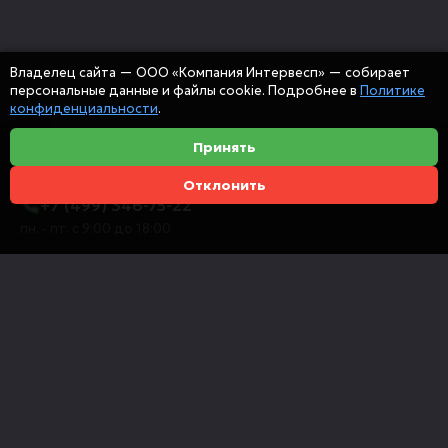
Владелец сайта — ООО «Компания Интервесп» — собирает
персональные данные и файлы cookie. Подробнее в
Политике
конфиденциальности
.
Принять
Отклонить
+7 (499) 346-75-22
пн. - пт. с 9:00 до 18:00
info@intervespco.ru
111141 Москва, ул. Плеханова, 7, этаж 6
Представительства в других городах
© 2026 ООО "Компания Интервесп"