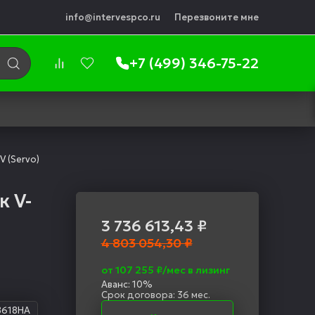
info@intervespco.ru
Перезвоните мне
+7 (499) 346-75-22
 (Servo)
к V-
3 736 613,43
₽
4 803 054,30 ₽
от 107 255 ₽/мес в лизинг
Аванс: 10%
Срок договора: 36 мес.
B618HA