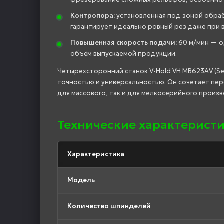
Контропора:
установленная под зоной обраб
гарантирует идеально ровный рез даже при 
Повышенная скорость подачи:
60 м/мин — од
объём выпускаемой продукции.
Четырехсторонний станок V-Hold VH MB623АV (Se
точностью и универсальностью. Он сочетает пе
для массового, так и для мелкосерийного произв
Технические характеристи
Характеристика
Модель
Количество шпинделей