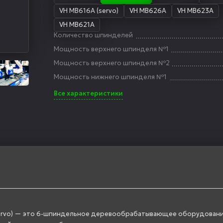
VH MB616А (servo)
VH MB626A
VH MB623A
VH MB621A
Количество шпинделей
Мощность верхнего шпинделя №1
Мощность верхнего шпинделя №2
Мощность нижнего шпинделя №1
Все характеристики
Servo) — это 6-шпиндельное деревообрабатывающее оборудован