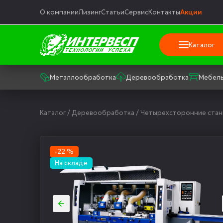
О компании
Лизинг
Статьи
Сервис
Контакты
Акции
Каталог
Металлообработка
Деревообработка
Мебель
Каталог
/
Деревообработка
/
Четырехсторонние стан
-22 %
На складе