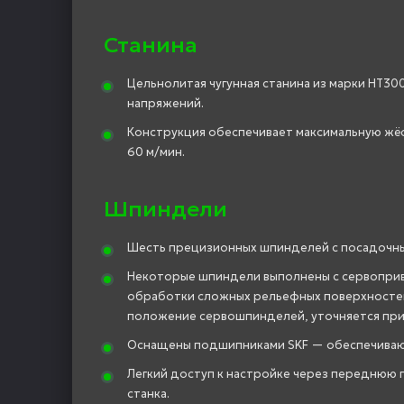
Станина
Цельнолитая чугунная станина из марки HT3
напряжений.
Конструкция обеспечивает максимальную жёс
60 м/мин.
Шпиндели
Шесть прецизионных шпинделей с посадочны
Некоторые шпиндели выполнены с сервоприв
обработки сложных рельефных поверхностей 
положение сервошпинделей, уточняется при 
Оснащены подшипниками SKF — обеспечивают
Легкий доступ к настройке через переднюю 
станка.