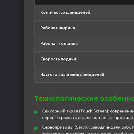
Количество шпинделей
Рабочая ширина
Рабочая толщина
Скорость подачи
Частота вращения шпинделей
Технологические особенн
Сенсорный экран (Touch Screen):
современны
перенастраивать станок под новые профили 
Сервоприводы (Servo):
севошпиндели работаю
фрезерование сложных рельефов, особенно 