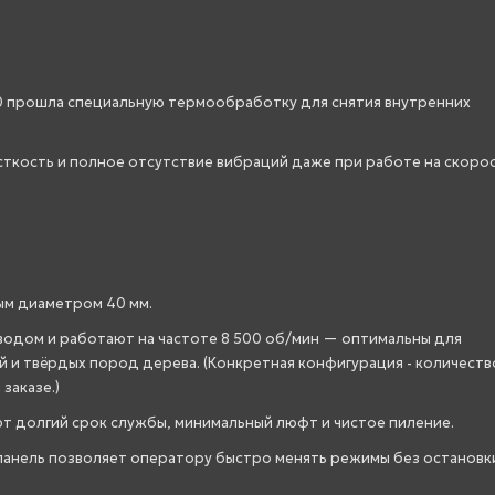
00 прошла специальную термообработку для снятия внутренних
ткость и полное отсутствие вибраций даже при работе на скоро
м диаметром 40 мм.
одом и работают на частоте 8 500 об/мин — оптимальны для
и твёрдых пород дерева. (Конкретная конфигурация - количеств
заказе.)
 долгий срок службы, минимальный люфт и чистое пиление.
панель позволяет оператору быстро менять режимы без остановк