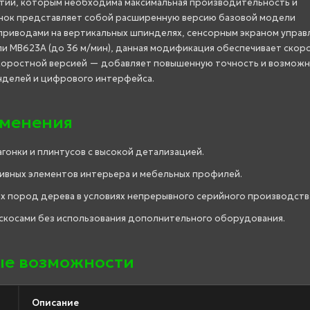
тий, которым необходима максимальная производительность и
танок представляет собой расширенную версию базовой модели
риводами на вертикальных шпинделях, сенсорным экраном управ
и MB623A (до 36 м/мин), данная модификация обеспечивает скор
 скоростной версией — добавляет повышенную точность и возмож
нделей и цифрового интерфейса.
именения
агонки и плинтусов с высокой детализацией.
ивных элементов интерьера и мебельных профилей.
ых пород дерева в условиях непрерывного серийного производств
 скосами без использования дополнительного оборудования.
е возможности
Описание