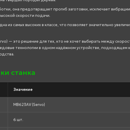
отки, она предотвращает прогиб заготовки, исключает вибрации
высокой скорости подачи.
на из самых высоких в классе, что позволяет значительно увеличи
rvo) — это решение для тех, кто не хочет выбирать между скорос
редовые технологии в одном надёжном устройстве, подходящем к
одства.
ки станка
Значение
MB623АV (Servo)
6 шт.