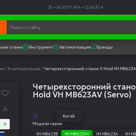
$1 = 81.4077 ₽
1¥ = 12.0637 ₽
ные станки
Инструмент
Автоматизация
Бренды
ки
/
6-шпиндельные
/
Четырехсторонний станок V-Hold VH MВ623АV
Четырехсторонний стано
Hold VH MВ623АV (Servo)
Китай
Модели серии
VH MВ623B
VH MВ623АV
VH MВ623А
VH M