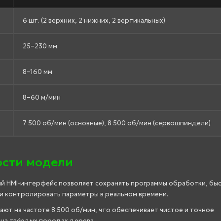
6 шт. (2 верхних, 2 нижних, 2 вертикальных)
25–230 мм
8–160 мм
8–60 м/мин
7 500 об/мин (основные), 8 500 об/мин (сервошпиндели)
ости модели
й HMI-интерфейс позволяет сохранять программы обработки, бы
и контролировать параметры в реальном времени.
т на частоте 8 500 об/мин, что обеспечивает чистое и точное
на твёрдых породах дерева.