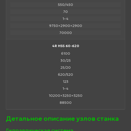
550/450
70
1–4
9750×2900×2900
70000
4R HSS 60-620
6100
30/25
25/20
620/520
123
1–4
10200×3250×3250
88500
Детальное описание узлов станка
Гидравлическая система