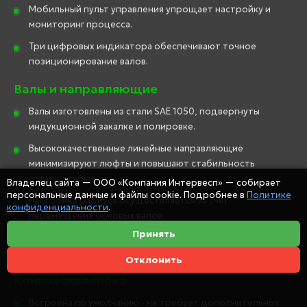
Мобильный пульт управления упрощает настройку и
мониторинг процесса.
Три цифровых индикатора обеспечивают точное
позиционирование валов.
Валы и направляющие
Валы изготовлены из стали SAE 1050, подвергнуты
индукционной закалке и полировке.
Высококачественные линейные направляющие
минимизируют люфты и повышают стабильность
радиуса гибки.
Владелец сайта — ООО «Компания Интервесп» — собирает
персональные данные и файлы cookie. Подробнее в
Политике
Настройка радиуса осуществляется за счёт
конфиденциальности
.
перемещения боковых валов.
Принять
Двухскоростной режим позволяет выбирать
оптимальную скорость подачи в зависимости от задачи.
Отклонить
Коническая гибка
Встроена по умолчанию - не требует дополнительных