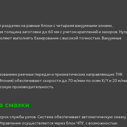
л разделен на равные блоки с четырьмя вакуумными зонами,
 толщина заготовки до 60 мм с учетом креплений и зазоров. Нул
зволяют выполнять базирование с высокой точностью. Вакуумные
зованием реечных передач и призматических направляющих THK
Япония) обеспечивают скорости до 70 м/мин по осям X/Y и 20 м/ми
ысокую производительность.
а смазки
рок службы узлов. Система обеспечивает автоматическую смазку 
. Управление осуществляется через блок ЧПУ, с возможностью