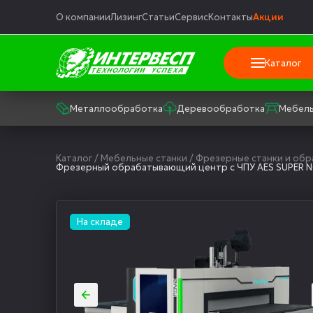
О компании
Лизинг
Статьи
Сервис
Контакты
Акции
Каталог
Металлообработка
Деревообработка
Мебель
Каталог
/
Мебельные станки
/
Фрезерные станки и об
Фрезерный обрабатывающий центр с ЧПУ AES SUPER 
На складе