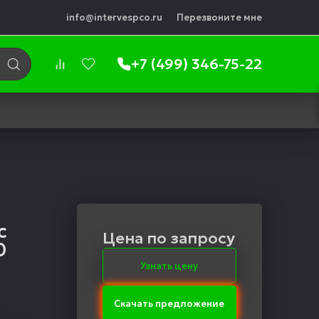
info@intervespco.ru
Перезвоните мне
+7 (499) 346-75-22
с
Цена по запросу
0
Узнать цену
Скачать предложение