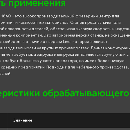
ть применения
 1640
– это высокопроизводительный фрезерный центр для
люминия и композитных материалов. Станок предназначен для
ой поверхности деталей, обеспечивая высокую скорость и надеж
менным компонентам. Это автономная версия станка, не оснащен
онвейером, в отличие от версии Line, которая включает
изводительности на крупных производствах. Данная конфигурац
я не требуется, а загрузка и выгрузка выполняются вручную или с
 требует большего участия оператора, но имеет более низкую
и средних предприятий. Подходит для мебельного производства,
аслей.
теристики обрабатывающего
Значение