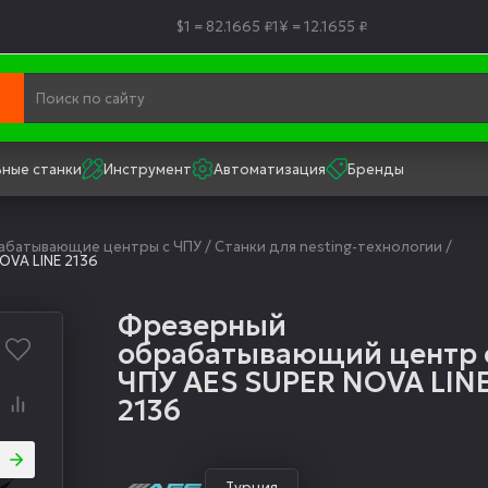
$1 = 82.1665 ₽
1¥ = 12.1655 ₽
ные станки
Инструмент
Автоматизация
Бренды
рабатывающие центры с ЧПУ
/
Станки для nesting-технологии
/
VA LINE 2136
Фрезерный
обрабатывающий центр 
ЧПУ AES SUPER NOVA LIN
2136
Турция