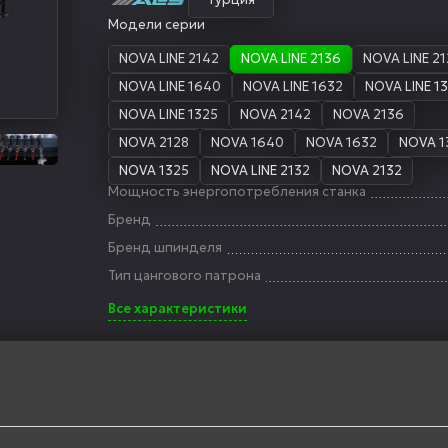
Модели серии
NOVA LINE 2142
NOVA LINE 2136
NOVA LINE 2
NOVA LINE 1640
NOVA LINE 1632
NOVA LINE 1
NOVA LINE 1325
NOVA 2142
NOVA 2136
NOVA 2128
NOVA 1640
NOVA 1632
NOVA 1
NOVA 1325
NOVA LINE 2132
NOVA 2132
Мощность энергопотребления станка
Бренд
Бренд шпинделя
Тип цангового патрона
Все характеристики