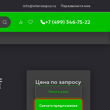
info@intervespco.ru
Перезвоните мне
+7 (499) 346-75-22
с
Цена по запросу
E
Узнать цену
Скачать предложение