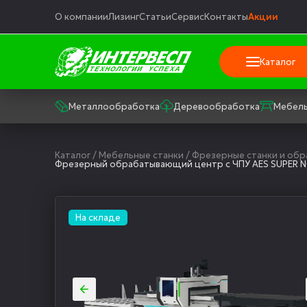
О компании
Лизинг
Статьи
Сервис
Контакты
Акции
Каталог
Металлообработка
Деревообработка
Мебель
Каталог
/
Мебельные станки
/
Фрезерные станки и об
Фрезерный обрабатывающий центр с ЧПУ AES SUPER NO
На складе