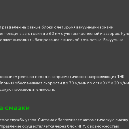
л разделен на равные блоки с четырьмя вакуумными зонами,
 толщина заготовки до 60 мм с учетом креплений и зазоров. Нул
зволяют выполнять базирование с высокой точностью. Вакуумные
зованием реечных передач и призматических направляющих THK
Япония) обеспечивают скорости до 70 м/мин по осям X/Y и 20 м/ми
ысокую производительность.
а смазки
рок службы узлов. Система обеспечивает автоматическую смазку 
. Управление осуществляется через блок ЧПУ, с возможностью