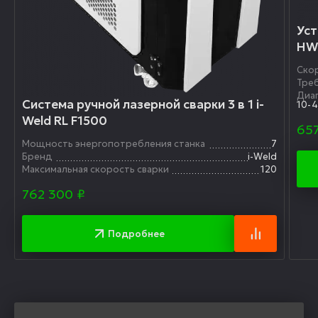
Уст
HW
Ско
Треб
Диа
Система ручной лазерной сварки 3 в 1 i-
10-
Weld RL F1500
657
Мощность энергопотребления станка
7
Бренд
i-Weld
Максимальная скорость сварки
120
762 300
₽
Подробнее