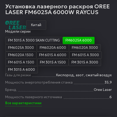
Установка лазерного раскроя OREE
LASER FM6025A 6000W RAYCUS
Китай
Модели серии
FM 3015 A 3000 SKAN CUTTING
FM6025A 6000
FM6025A 3000
FM6020A 6000
FM6020A 3000
FM6020A 1500
FM 6015 A 6000
FM 6015 A 3000
FM 6015 A 1500
FM 3015 A 1500
FM 3015 A 3000
FM 3015 A 6000
Газы для резки
Кислород, азот, сжатый воздух
Мощность энергопотребления станка
35,9
Бренд
Oree Laser
Мощность лазерного источника
6
Все характеристики