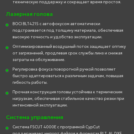
техническую поддержку и сокращает время простоя.
Лазерная голова
BOCI BLT421S с автофокусом автоматически
подстраивается под толщину материала, обеспечивая
высокую точность и удобство эксплуатации.
Оптимизированный воздушный поток защищает оптику
от загрязнений, продлевая срок службы линз и снижая
затраты на обслуживание.
Регулировка фокуса поворотной ручкой позволяет
быстро адаптироваться к различным задачам, повышая
гибкость работы.
Прочная конструкция головы устойчива к термическим
нагрузкам, обеспечивая стабильное качество резки при
интенсивной эксплуатации.
Система управления
Система FSCUT 4000E с программой CypCut
поддерживает импорт файлов в форматах PLT, AI, DXF,