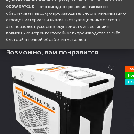
Купить станок лазерного раскроя OREE LASER FM6025A 6
000W RAYCUS
— это выгодное решение, так как он
обеспечивает высокую производительность, минимизацию
отходов материала и низкие эксплуатационные расходы.
Это позволяет ускорить окупаемость инвестиций и
повысить конкурентоспособность производства за счёт
быстрой и точной обработки металлов.
Возможно, вам понравится
-3
Но
На