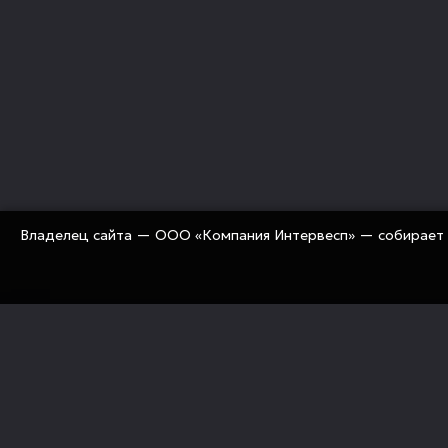
Владелец сайта — ООО «Компания Интервесп» — собирает 
«Компания Интервесп» занимается оснащением рос