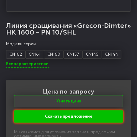
Линия сращивания «Grecon-Dimter»
HK 1600 – PN 10/SHL
Модели серии
CN162
CN161
CN160
CN157
CN145
CN144
Все характеристики
Цена по запросу
Узнать цену
Скачать предложение
Мы свяжемся для уточнения задачи и предложим
оптимальные варианты