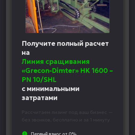
Получите полный расчет
на
Линия сращивания
«Grecon-Dimter» HK 1600 –
PN 10/SHL
с минимальными
затратами
Рассчитаем лизинг под ваш бизнес —
без звонков, бесплатно и за 1 минуту
Первый взнос от 0%