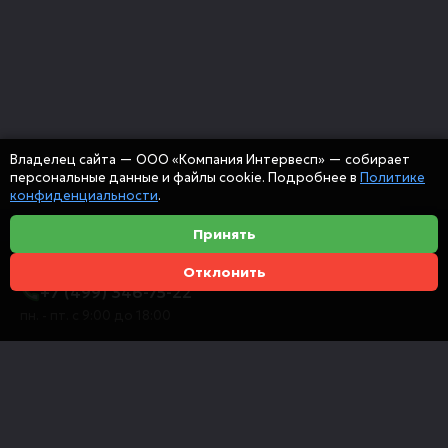
Владелец сайта — ООО «Компания Интервесп» — собирает
персональные данные и файлы cookie. Подробнее в
Политике
конфиденциальности
.
Принять
Отклонить
+7 (499) 346-75-22
пн. - пт. с 9:00 до 18:00
info@intervespco.ru
111141 Москва, ул. Плеханова, 7, этаж 6
Представительства в других городах