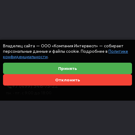
Владелец сайта — ООО «Компания Интервесп» — собирает
персональные данные и файлы cookie. Подробнее в
Политике
конфиденциальности
.
Принять
Отклонить
+7 (499) 346-75-22
пн. - пт. с 9:00 до 18:00
info@intervespco.ru
111141 Москва, ул. Плеханова, 7, этаж 6
Представительства в других городах