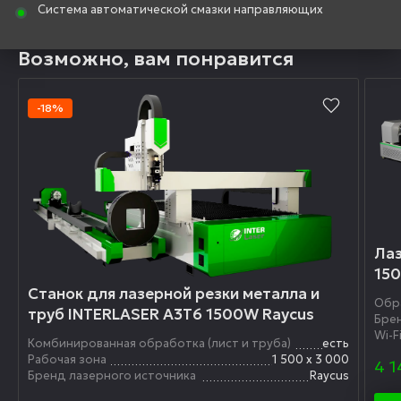
Система автоматической смазки направляющих
Возможно, вам понравится
-18%
Лаз
15
Станок для лазерной резки металла и
Обр
труб INTERLASER A3T6 1500W Raycus
Бре
Wi-F
Комбинированная обработка (лист и труба)
есть
Рабочая зона
1 500 x 3 000
4 1
Бренд лазерного источника
Raycus