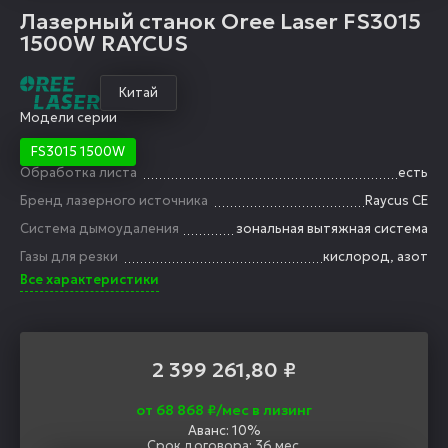
Лазерный станок Oree Laser FS3015
1500W RAYCUS
Китай
Модели серии
FS3015 1500W
Обработка листа
есть
Бренд лазерного источника
Raycus CE
Система дымоудаления
зональная вытяжная система
Газы для резки
кислород, азот
Все характеристики
2 399 261,80
₽
от 68 868 ₽/мес в лизинг
Аванс: 10%
Срок договора: 36 мес.