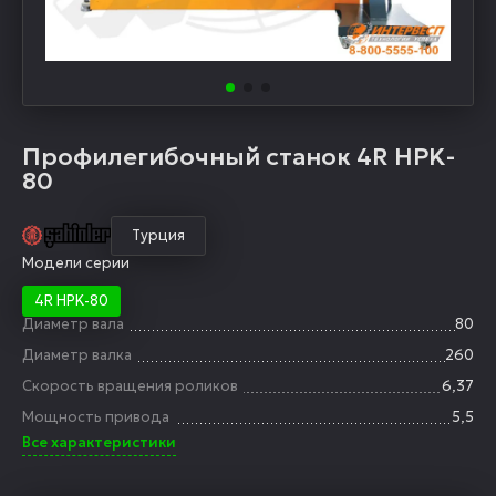
Профилегибочный станок 4R HPK-
80
Турция
Модели серии
4R HPK-80
Диаметр вала
80
Диаметр валка
260
Скорость вращения роликов
6,37
Мощность привода
5,5
Все характеристики