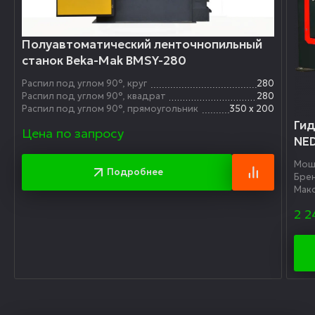
Полуавтоматический ленточнопильный
станок Beka-Mak BMSY-280
Распил под углом 90°, круг
280
Распил под углом 90°, квадрат
280
Распил под углом 90°, прямоугольник
350 х 200
Гид
Цена по запросу
NE
Мощ
Подробнее
Бре
Мак
2 2