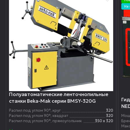
На
Полуавтоматические ленточнопильные
Гид
станки Beka-Mak серии BMSY-320G
NE
Распил под углом 90°, круг
320
Распил под углом 90°, квадрат
320
Мощ
Распил под углом 90°, прямоугольник
350 х 320
Бре
Мак