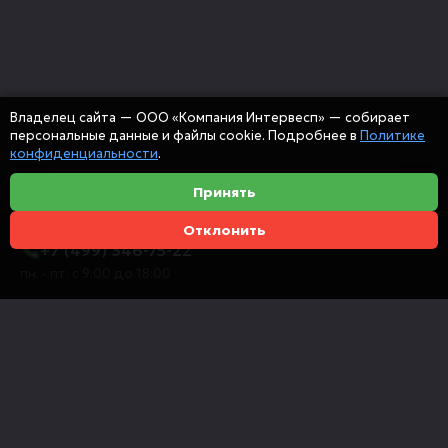
Владелец сайта — ООО «Компания Интервесп» — собирает
персональные данные и файлы cookie. Подробнее в
Политике
конфиденциальности
.
Принять
Отклонить
+7 (499) 346-75-22
пн. - пт. с 9:00 до 18:00
info@intervespco.ru
111141 Москва, ул. Плеханова, 7, этаж 6
Представительства в других городах
© 2026 ООО "Компания Интервесп"