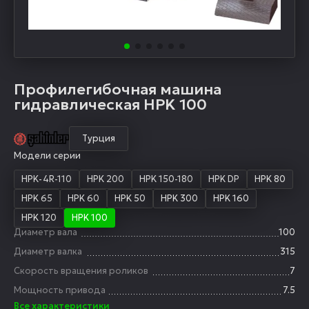
Профилегибочная машина
гидравлическая HPK 100
Турция
Модели серии
HPK-4R-110
HPK 200
HPK 150-180
HPK DP
HPK 80
HPK 65
HPK 60
HPK 50
HPK 300
HPK 160
HPK 120
HPK 100
Диаметр вала
100
Диаметр валка
315
Скорость вращения роликов
7
Мощность привода
7.5
Все характеристики