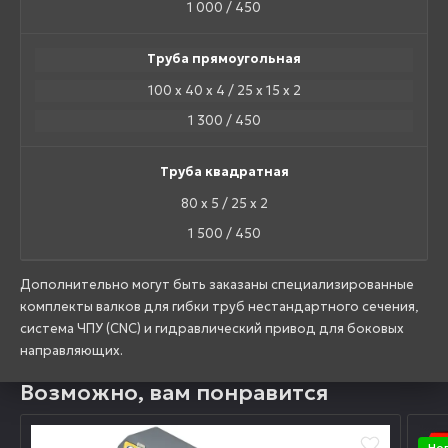
1 000 / 450
Труба прямоугольная
100 х 40 х 4 / 25 х 15 х 2
1 300 / 450
Труба квадратная
80 х 5 / 25 х 2
1 500 / 450
Дополнительно могут быть заказаны специализированные
комплекты валков для гибки труб нестандартного сечения,
система ЧПУ (CNC) и гидравлический привод для боковых
направляющих.
Возможно, вам понравится
Но