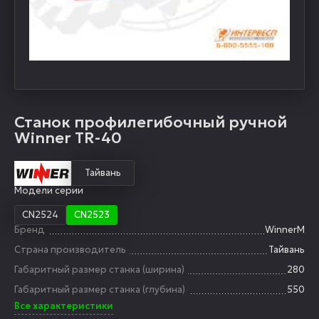
Станок профилегибочный ручной
Winner TR-40
Тайвань
Модели серии
CN2524
CN2523
Бренд
WinnerM
Страна производитель
Тайвань
Габаритный размер станка (ширина)
280
Габаритный размер станка (глубина)
550
Все характеристики