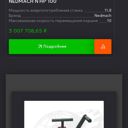
NEDMACH N HP 100
Мощность энергопотребления станка
11,8
Бренд
Nedmach
Максимальная скорость перемещения поршня
10
3 007 708,65
₽
Подробнее