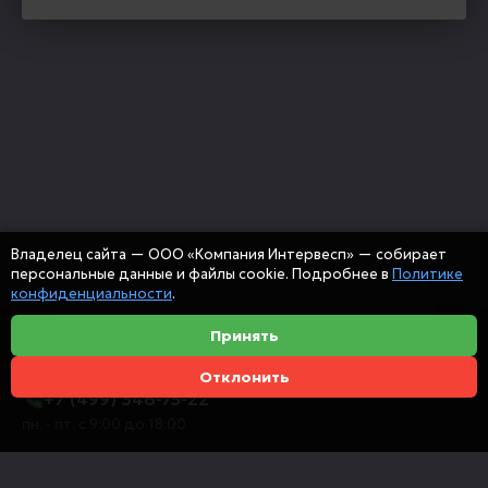
Владелец сайта — ООО «Компания Интервесп» — собирает
персональные данные и файлы cookie. Подробнее в
Политике
конфиденциальности
.
Принять
Отклонить
+7 (499) 346-75-22
пн. - пт. с 9:00 до 18:00
info@intervespco.ru