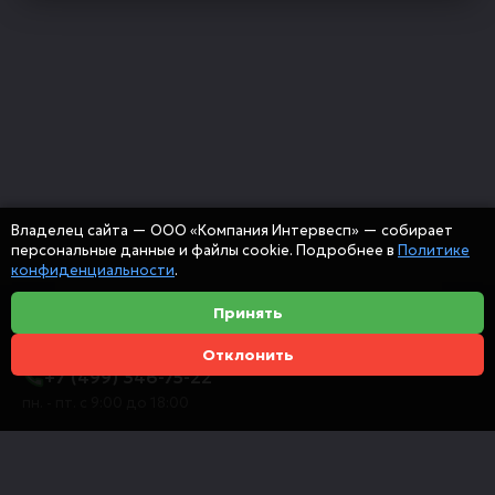
Владелец сайта — ООО «Компания Интервесп» — собирает
персональные данные и файлы cookie. Подробнее в
Политике
конфиденциальности
.
Принять
Отклонить
+7 (499) 346-75-22
пн. - пт. с 9:00 до 18:00
info@intervespco.ru
111141 Москва, ул. Плеханова, 7, этаж 6