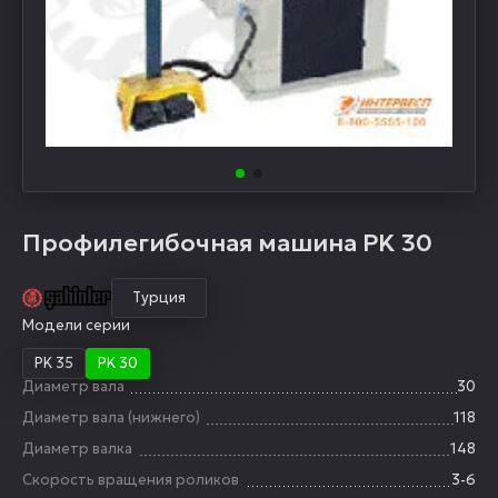
Профилегибочная машина PK 30
Турция
Модели серии
PK 35
PK 30
Диаметр вала
30
Диаметр вала (нижнего)
118
Диаметр валка
148
Скорость вращения роликов
3-6