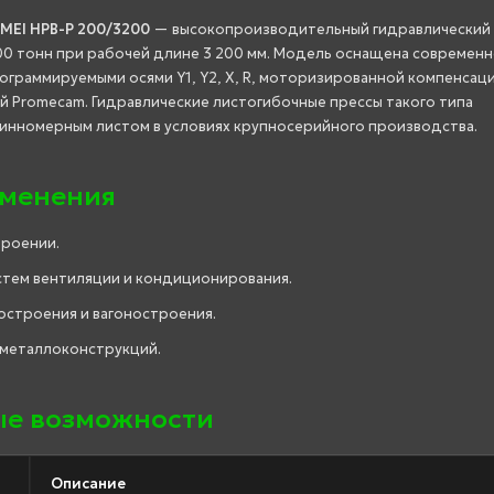
MEI HPB-P 200/3200
— высокопроизводительный гидравлический
00 тонн при рабочей длине 3 200 мм. Модель оснащена современ
рограммируемыми осями Y1, Y2, X, R, моторизированной компенсац
 Promecam. Гидравлические листогибочные прессы такого типа
линномерным листом в условиях крупносерийного производства.
именения
троении.
стем вентиляции и кондиционирования.
остроения и вагоностроения.
 металлоконструкций.
е возможности
Описание