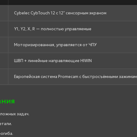
Cybelec CybTouch 12 с 12″ сенсорным экраном
Y1, Y2, X, R — полностью управляемые
Моторизированная, управляется от ЧПУ
ШВП + линейные направляющие HIWIN
Европейская система Promecam с быстросъёмными зажимам
ания
сложных задач.
етали.
огиба.