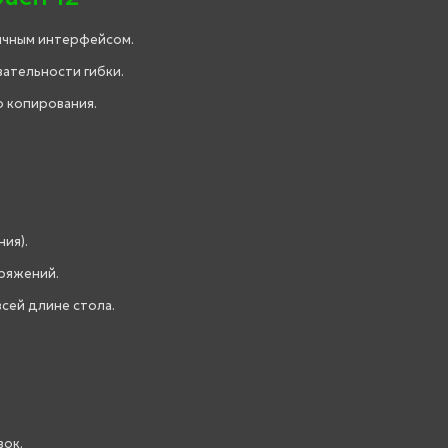
зычным интерфейсом.
ательности гибки.
 копирования.
ния).
пряжений.
сей длине стола.
вок.