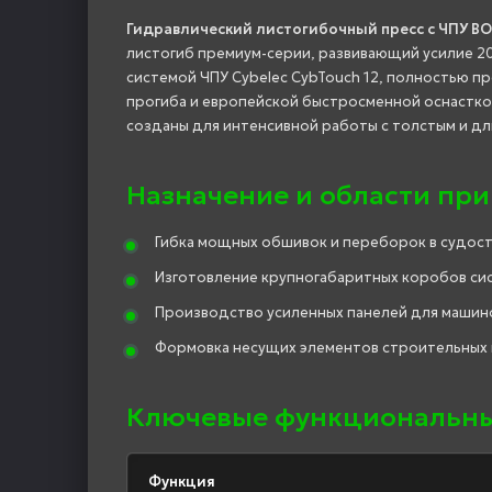
Гидравлический листогибочный пресс с ЧПУ BO
листогиб премиум-серии, развивающий усилие 2
системой ЧПУ Cybelec CybTouch 12, полностью п
прогиба и европейской быстросменной оснасткой
созданы для интенсивной работы с толстым и д
Назначение и области пр
Гибка мощных обшивок и переборок в судос
Изготовление крупногабаритных коробов си
Производство усиленных панелей для машин
Формовка несущих элементов строительных
Ключевые функциональны
Функция