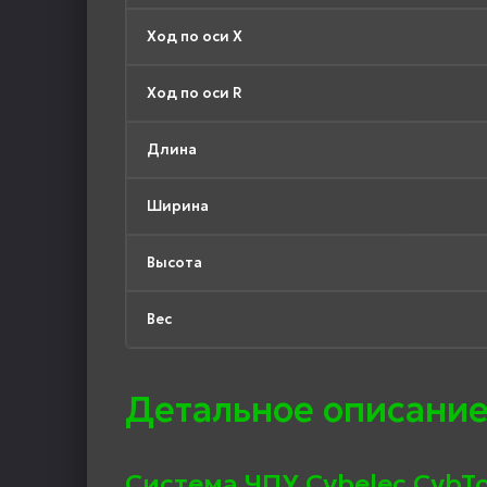
Ход по оси X
Ход по оси R
Длина
Ширина
Высота
Вес
Детальное описание
Система ЧПУ Cybelec CybTo