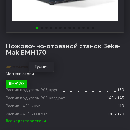
Ножовочно-отрезной станок Beka-
Mak BMH170
Турция
Модели серии
BMH170
Распил под углом 90°, круг
170
Распил под углом 90°, квадрат
145 х 145
Распил +45˚, круг
110
Распил +45˚, квадрат
120 х 120
Все характеристики