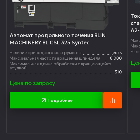
Ток
ста
A2-
Автомат продольного точения BLIN
Мак
MACHINERY BL CSL 325 Syntec
Мак
Час
Наличие приводного инструмента
есть
Максимальная частота вращения шпинделя
8 000
Цен
Максимальная длина обработки с вращающейся
втулкой
310
Цена по запросу
Подробнее