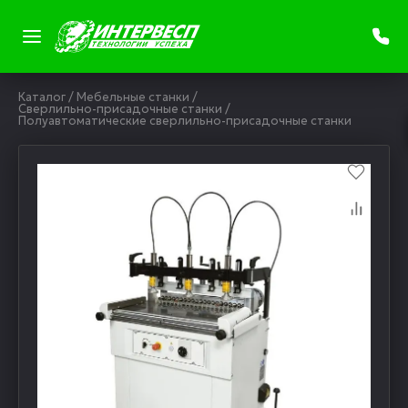
Каталог
/
Мебельные станки
/
Сверлильно-присадочные станки
/
Полуавтоматические сверлильно-присадочные станки