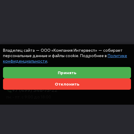
Владелец сайта — ООО «Компания Интервесп» — собирает
персональные данные и файлы cookie. Подробнее в
Политике
конфиденциальности
.
Принять
Отклонить
+7 (499) 346-75-22
пн. - пт. с 9:00 до 18:00
info@intervespco.ru
111141 Москва, ул. Плеханова, 7, этаж 6
Представительства в других городах