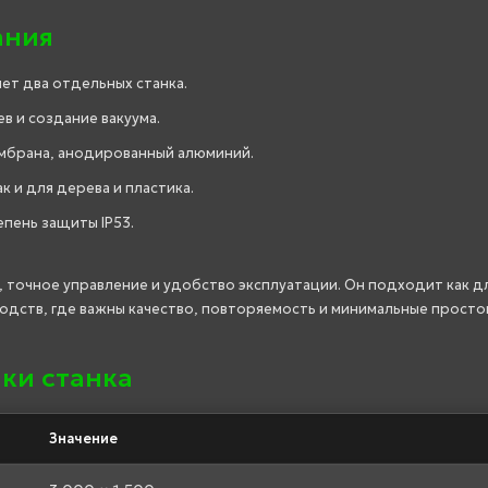
ания
ет два отдельных станка.
в и создание вакуума.
ембрана, анодированный алюминий.
к и для дерева и пластика.
епень защиты IP53.
, точное управление и удобство эксплуатации. Он подходит как д
водств, где важны качество, повторяемость и минимальные просто
ки станка
Значение