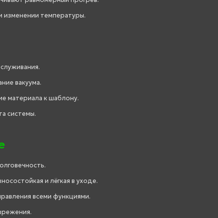
и изменении температуры.
бслуживания.
ние вакуума.
ие материала к шаблону.
та системы.
е
долговечность.
носостойкая и лёгкая в уходе.
правления всеми функциями.
зрежения.