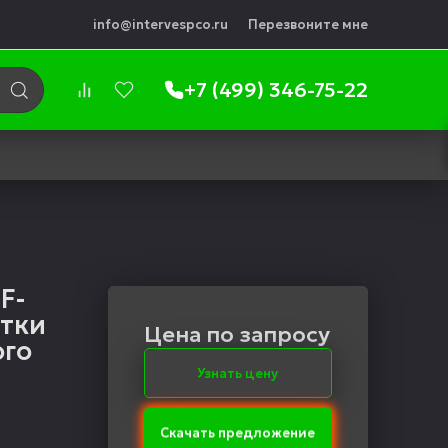
info@intervespco.ru
Перезвоните мне
+7 (499) 346-75-22
F-
тки
Цена по запросу
ого
Узнать цену
Скачать предложение