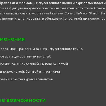
обработки и формовки искусственного камня и акриловых пласти
ее функции вакуумного пресса и нагревательного стола. Станок
алов, включая искусственный камень (Corian, Hi-Macs, Staron, Ha
ля фанеровки, шпонирования и облицовки криволинейных поверхнос
именения
оек, моек, раковин и ванн из искусственного камня.
рьера и декоративных панелей.
оских, так и криволинейных поверхностей.
поном, кожей, бумагой и пластиками.
бели и архитектурных элементов.
е возможности