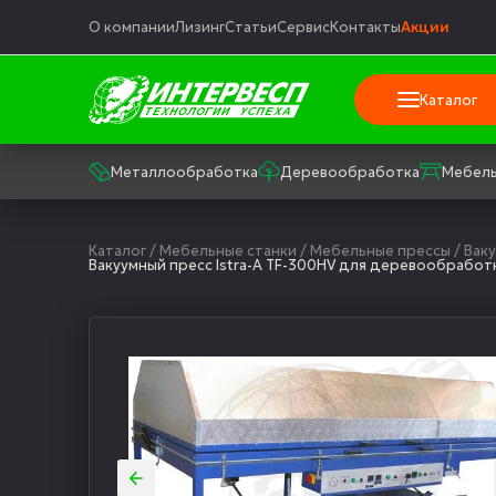
О компании
Лизинг
Статьи
Сервис
Контакты
Акции
Каталог
Металлообработка
Деревообработка
Мебель
Каталог
/
Мебельные станки
/
Мебельные прессы
/
Вак
Вакуумный пресс Istra-A TF-300HV для деревообработ