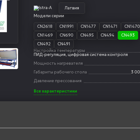
Латвия
Модели серии
CN2618
CN1991
CN1477
CN1471
CN147
CN1469
CN690
CN495
CN494
CN493
CN492
CN491
Настройка температуры
ПИД-регуляция, цифровая система контроля
Мощность нагревателя
Габариты рабочего стола
3 00
Давление прессования
Все характеристики