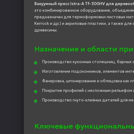
Вакуумный пресс Istra-A TF-300HV для дерево
это комбинированное оборудование, объединяющ
предназначен для термоформовки листовых матери
Kerrock и др.) и акриловые пластики, а также д
древесины.
Назначение и области пр
Производство кухонных столешниц, барных ст
Изготовление подоконников, элементов инте
Фанеровка, шпонирование и облицовка как пл
Покрытие профилей с несложным рельефом ш
Производство гнуто-клеёных деталей для ме
Ключевые функциональны