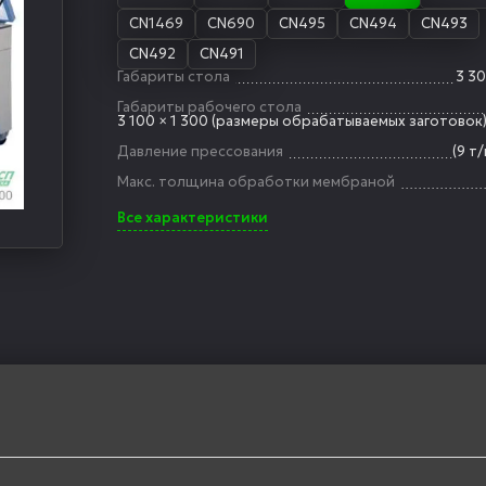
CN1469
CN690
CN495
CN494
CN493
CN492
CN491
Габариты стола
3 30
Габариты рабочего стола
3 100 × 1 300 (размеры обрабатываемых заготовок
Давление прессования
(9 т
Макс. толщина обработки мембраной
Все характеристики