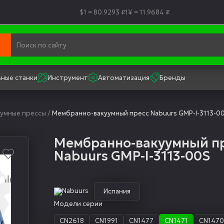
$1 = 80.9293 ₽
1¥ = 11.9684 ₽
ные станки
Инструмент
Автоматизация
Бренды
уумные прессы
/
Мембранно-вакуумный пресс Nabuurs GMP-I-3113-0
Мембранно-вакуумный п
Nabuurs GMP-I-3113-00S
Испания
Модели серии
CN2618
CN1991
CN1477
CN1471
CN147