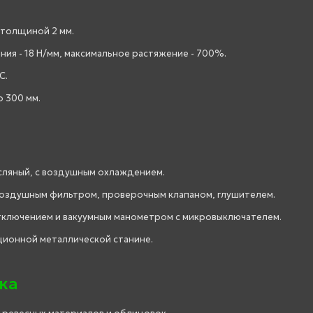
 толщиной 2 мм.
ения - 18 Н/мм, максимальное растяжение - 700%.
C.
 300 мм.
сляный, с воздушным охлаждением.
оздушным фильтром, проверочным клапаном, глушителем.
тключением и вакуумным манометром с микровыключателем.
ционной металлической станине.
ка