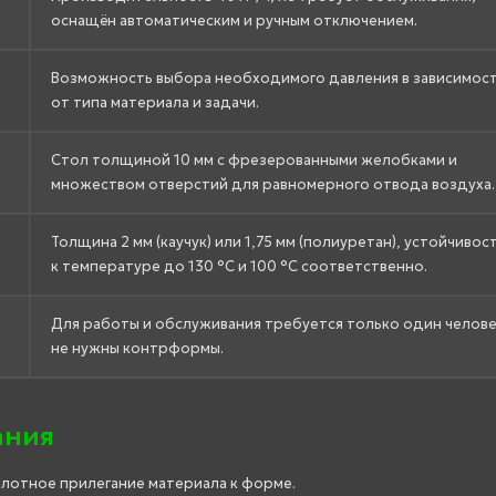
оснащён автоматическим и ручным отключением.
Возможность выбора необходимого давления в зависимос
от типа материала и задачи.
Стол толщиной 10 мм с фрезерованными желобками и
множеством отверстий для равномерного отвода воздуха.
Толщина 2 мм (каучук) или 1,75 мм (полиуретан), устойчивос
к температуре до 130 °C и 100 °C соответственно.
Для работы и обслуживания требуется только один челове
не нужны контрформы.
ания
 плотное прилегание материала к форме.