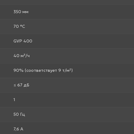
350 мм
70 °С
GVP 400
40 м³/ч
90% (соответствует 9 т/м²)
≤ 67 дБ
1
50 Гц
7,6 А