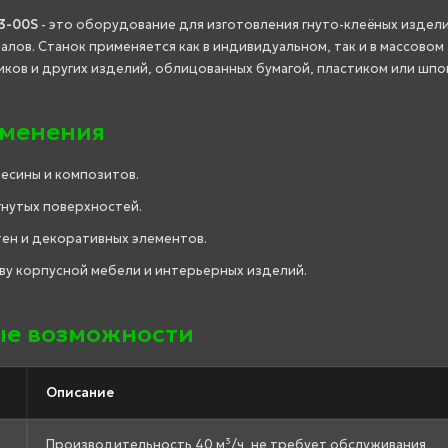
3-00S
- это оборудование для изготовления гнуто-клеёных издели
лов. Станок применяется как в индивидуальном, так и в массовом
ков и других изделий, облицованных бумагой, пластиком или шпо
именения
весины и композитов.
гнутых поверхностей.
ен и декоративных элементов.
у корпусной мебели и интерьерных изделий.
е возможности
Описание
Производительность 40 м³/ч, не требует обслуживания,