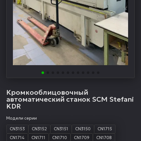
Кромкооблицовочный
автоматический станок SCM Stefani
KDR
Модели серии
CN3153
CN3152
CN3151
CN3150
CN1715
CN1714
CN1711
CN1710
CN1709
CN1708