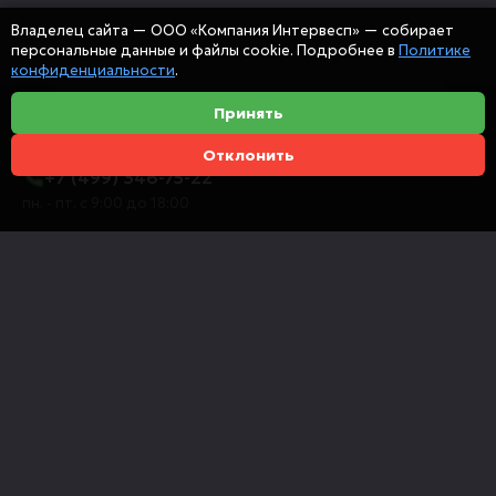
Владелец сайта — ООО «Компания Интервесп» — собирает
персональные данные и файлы cookie. Подробнее в
Политике
конфиденциальности
.
Принять
Отклонить
+7 (499) 346-75-22
пн. - пт. с 9:00 до 18:00
info@intervespco.ru
111141 Москва, ул. Плеханова, 7, этаж 6
Представительства в других городах
© 2026 ООО "Компания Интервесп"