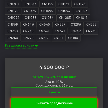
CN1707
CN1544
CN1155
CN1131
CN1126
CN1125
CN1096
CN1095
CN1094
CN1093
CN1092
CN1088
CN1084
CN1083
CN1017
CN869
CN646
CN645
CN287
CN286
CN285
CN250
CN245
CN244
CN243
CN242
CN241
CN240
CN225
CN219
CN181
CN180
Все характеристики
4 500 000
₽
от 129 167 ₽/мес в лизинг
Аванс: 10%
Срок договора: 36 мес.
Купить
Скачать предложение