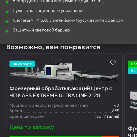
Набор держателей инструмента/цанг (8 шт.)
Пульт дистанционного управления
Система ЧПУ ISAC с английским/русским интерфейсом
Защитный световой барьер
Возможно, вам понравится
На складе
Но
На
Фрезерный обрабатывающий Центр с
ЧПУ AES EXTREME ULTRA LINE 2128
Мощность энергопотребления станка
40
Бренд
AES
Бренд шпинделя
HSD (Италия)
Цена по запросу
Фр
ЧПУ