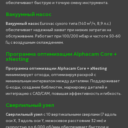
обеспечивают быструю и точную смену инструмента.
Вакуумный насос
Вакуумный насос
Eurovac сухого типа (140 м³/ч, 8,9 л.с.)
обеспечивает надежный захват при низких затратах на
обслуживание. Работает при 100/200 мбар и частоте 50-60
Гц с воздушным охлаждением.
Программа оптимизации Alphacam Core +
xNesting
Программа оптимизации Alphacam Core + xNesting
минимизирует отходы, оптимизируя раскрой с
минимальным интервалом между деталями. Поддерживает
G-коды, создание библиотек, маркировку деталей и
интеграцию с CAD/CAM, повышая эффективность и гибкость.
Сверлильный узел
Сверлильный узел
с 10 вертикальными сверлами (7 вдоль
оси X, 3 вдоль оси Y, межосевое расстояние 32 мм) и
скоростью до 6 000 об/мин обеспечивает быстрое и