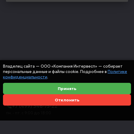
Владелец сайта — ООО «Компания Интервесп» — собирает
персональные данные и файлы cookie. Подробнее в
Политике
конфиденциальности
.
Принять
Отклонить
+7 (499) 346-75-22
пн. - пт. с 9:00 до 18:00
info@intervespco.ru