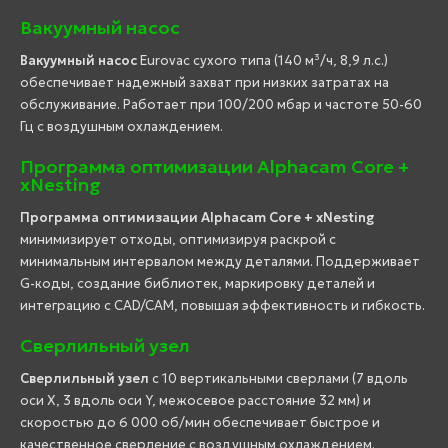
Вакуумный насос
Вакуумный насос
Eurovac сухого типа (140 м³/ч, 8,9 л.с.)
обеспечивает надежный захват при низких затратах на
обслуживание. Работает при 100/200 мбар и частоте 50-60
Гц с воздушным охлаждением.
Программа оптимизации Alphacam Core +
xNesting
Программа оптимизации Alphacam Core + xNesting
минимизирует отходы, оптимизируя раскрой с
минимальным интервалом между деталями. Поддерживает
G-коды, создание библиотек, маркировку деталей и
интеграцию с CAD/CAM, повышая эффективность и гибкость.
Сверлильный узел
Сверлильный узел
с 10 вертикальными сверлами (7 вдоль
оси X, 3 вдоль оси Y, межосевое расстояние 32 мм) и
скоростью до 6 000 об/мин обеспечивает быстрое и
качественное сверление с воздушным охлаждением.