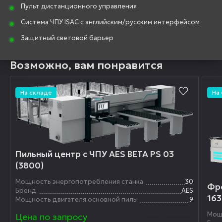
Пульт дистанционного управления
Система ЧПУ ISAC с английским/русским интерфейсом
Защитный световой барьер
Возможно, вам понравится
На складе
На
Пильный центр с ЧПУ AES BETA PS 03
(3800)
Мощность энергопотребления станка
30
Фре
Бренд
AES
163
Мощность двигателя основной пилы
9
Мощ
Цена по запросу