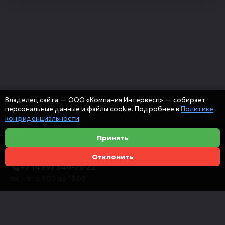
Владелец сайта — ООО «Компания Интервесп» — собирает
персональные данные и файлы cookie. Подробнее в
Политике
конфиденциальности
.
Принять
Отклонить
+7 (499) 346-75-22
пн. - пт. с 9:00 до 18:00
info@intervespco.ru
111141 Москва, ул. Плеханова, 7, этаж 6