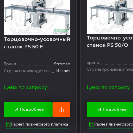
Торцовочно-ус
Торцовочно-усовочный
станок PS 50/О
станок PS 50 F
Бренд
Бренд
Stromab
Страна производител
Страна производитель
Италия
Цена по запросу
Цена по запросу
Подробнее
Подробнее
Расчет лизингового платежа
Расчет лизинговог