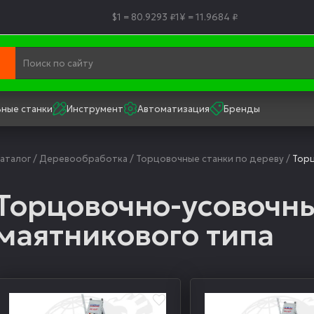
$1 = 80.9293 ₽
1¥ = 11.9684 ₽
ные станки
Инструмент
Автоматизация
Бренды
аталог
/
Деревообработка
/
Торцовочные станки по дереву
/
Торц
Торцовочно-усовочны
маятникового типа