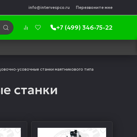
info@intervespco.ru
Перезвоните мне
+7 (499) 346-75-22
овочно-усовочные станки маятникового типа
е станки