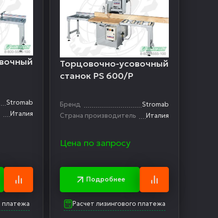
овочный
Торцовочно-усовочный
станок PS 600/P
Stromab
Бренд
Stromab
ь
Италия
Страна производитель
Италия
Цена по запросу
Подробнее
о платежа
Расчет лизингового платежа