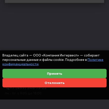
Владелец сайта — ООО «Компания Интервесп» — собирает
персональные данные и файлы cookie. Подробнее в
Политике
конфиденциальности
.
Принять
Отклонить
+7 (499) 346-75-22
пн. - пт. с 9:00 до 18:00
info@intervespco.ru