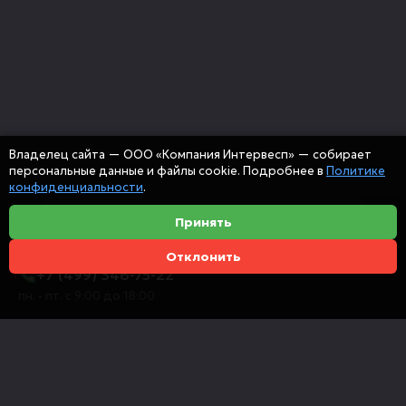
Владелец сайта — ООО «Компания Интервесп» — собирает
персональные данные и файлы cookie. Подробнее в
Политике
конфиденциальности
.
Принять
Отклонить
+7 (499) 346-75-22
пн. - пт. с 9:00 до 18:00
info@intervespco.ru
111141 Москва, ул. Плеханова, 7, этаж 6
Представительства в других городах