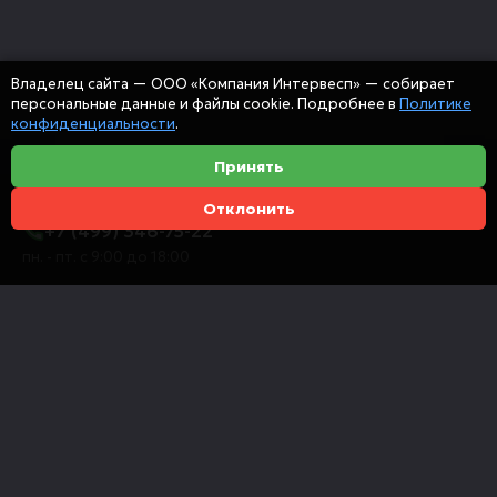
Владелец сайта — ООО «Компания Интервесп» — собирает
персональные данные и файлы cookie. Подробнее в
Политике
конфиденциальности
.
Принять
Отклонить
+7 (499) 346-75-22
пн. - пт. с 9:00 до 18:00
info@intervespco.ru
111141 Москва, ул. Плеханова, 7, этаж 6
Представительства в других городах
© 2026 ООО "Компания Интервесп"