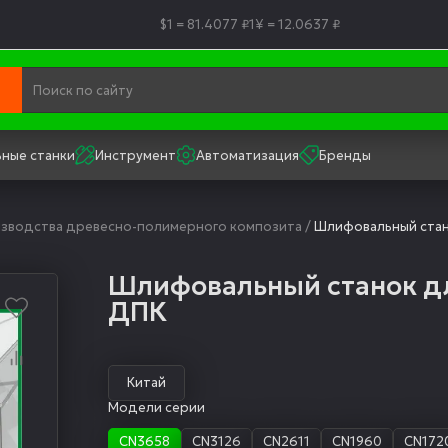
$1 = 81.4077 ₽
1¥ = 12.0637 ₽
ные станки
Инструмент
Автоматизация
Бренды
зводства древесно-полимерного композита
/
Шлифовальный стан
Шлифовальный станок д
ДПК
Китай
Модели серии
CN3658
CN3126
CN2611
CN1960
CN172