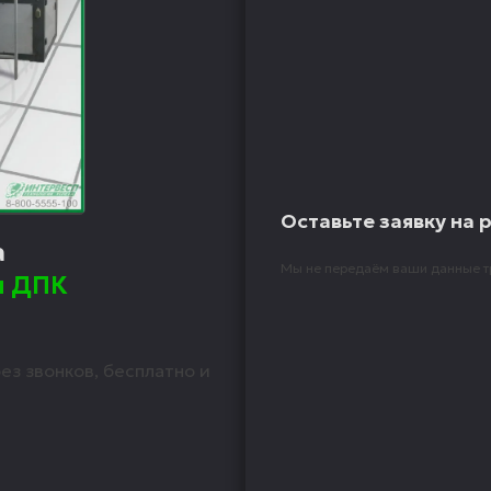
Оставьте заявку на 
а
Мы не передаём ваши данные т
я ДПК
ез звонков, бесплатно и