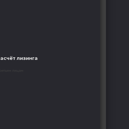
расчёт лизинга
ретьим лицам