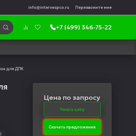
info@intervespco.ru
Перезвоните мне
+7 (499) 346-75-22
ок для ДПК
ля
Цена по запросу
Узнать цену
Скачать предложение
0