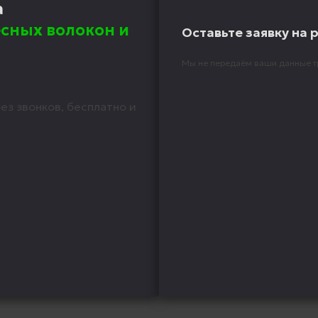
а
сных волокон и
Оставьте заявку на 
Мы не передаём ваши данные т
ез звонков, бесплатно и