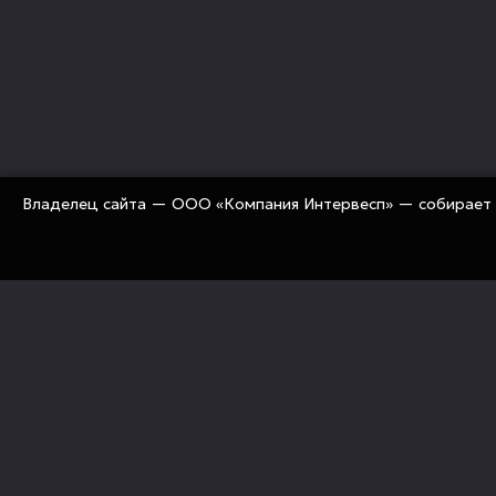
Владелец сайта — ООО «Компания Интервесп» — собирает 
«Компания Интервесп» занимается оснащением рос
предприятий современным промышленным оборуд
«под ключ» (технологии, оборудование, комплекту
механизация, сервис)