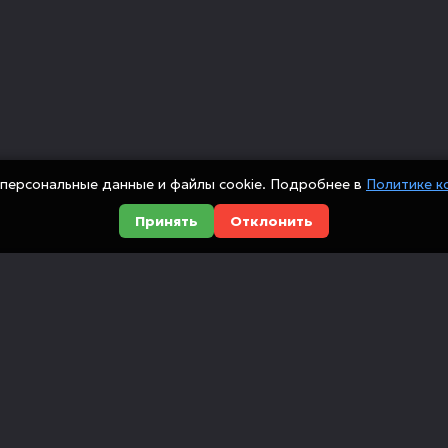
персональные данные и файлы cookie. Подробнее в
Политике к
Принять
Отклонить
Оборудование
Компания
Металлообработка
О компании
сийских
Деревообработка
Доставка и оп
ованием
ющие,
Мебельные станки
Новости