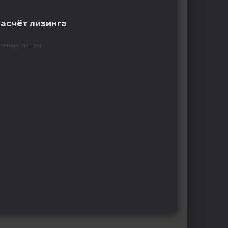
расчёт лизинга
ретьим лицам