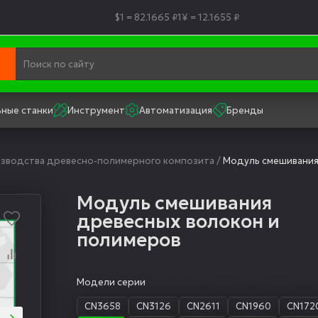
$1 = 82.1665 ₽
1¥ = 12.1655 ₽
ные станки
Инструмент
Автоматизация
Бренды
зводства древесно-полимерного композита
/
Модуль смешивания
Модуль смешивания
древесных волокон и
полимеров
Модели серии
CN3658
CN3126
CN2611
CN1960
CN172