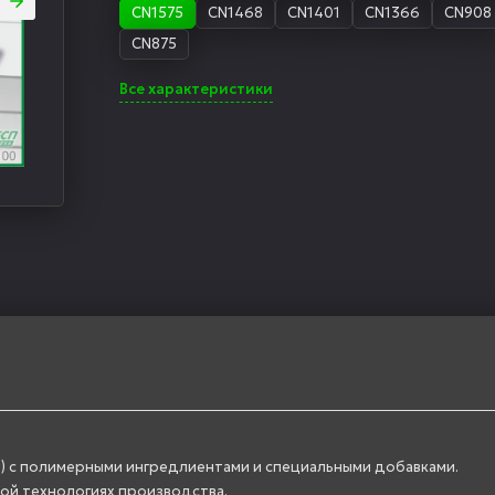
CN1575
CN1468
CN1401
CN1366
CN908
CN875
Все характеристики
) с полимерными ингредлиентами и специальными добавками.
вой технологиях производства.