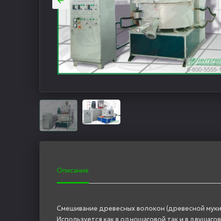
Описание
Смешивание древесных волокон (древесной муки
Используется как в одношаговой так и в двушаго