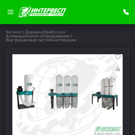
Каталог
/
Деревообработка
/
Аспирационное оборудование
/
Внутрицеховая система аспирации