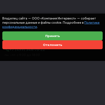
Владелец сайта — ООО «Компания Интервесп» — собирает
персональные данные и файлы cookie. Подробнее в
Политике
конфиденциальности
.
Принять
Отклонить
+7 (499) 346-75-22
пн. - пт. с 9:00 до 18:00
info@intervespco.ru
111141 Москва, ул. Плеханова, 7, этаж 6
Представительства в других городах
© 2026 ООО "Компания Интервесп"